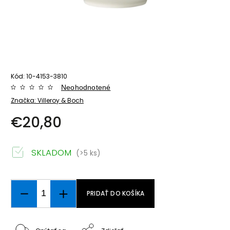
Kód:
10-4153-3810
Neohodnotené
Značka:
Villeroy & Boch
€20,80
SKLADOM
(>5 ks)
PRIDAŤ DO KOŠÍKA