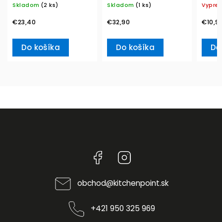
Skladom
(2 ks)
Skladom
(1 ks)
Vypre
Boch
€23,40
€32,90
€10,9
Do košíka
Do košíka
De
Facebook
Instagram
obchod
@
kitchenpoint.sk
+421 950 325 969