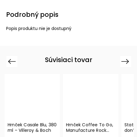
Podrobný popis
Popis produktu nie je dostupný
Súvisiaci tovar
Previous
Next
Hrnček Casale Blu, 380
Hrnček Coffee To Go,
State
ml – Villeroy & Boch
Manufacture Rock
don’t
290 ml – Villeroy &
Ville