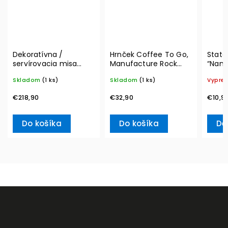
Dekoratívna /
Hrnček Coffee To Go,
State
servírovacia misa
Manufacture Rock
“Nama
MetroChic, Ø 33 cm –
290 ml – Villeroy &
Boch
Skladom
(1 ks)
Skladom
(1 ks)
Vypre
Villeroy & Boch
Boch
€218,90
€32,90
€10,9
Do košíka
Do košíka
De