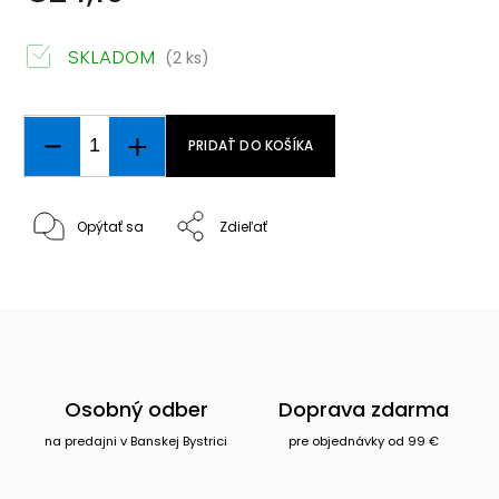
SKLADOM
(2 ks)
PRIDAŤ DO KOŠÍKA
Opýtať sa
Zdieľať
Osobný odber
Doprava zdarma
na predajni v Banskej Bystrici
pre objednávky od 99 €