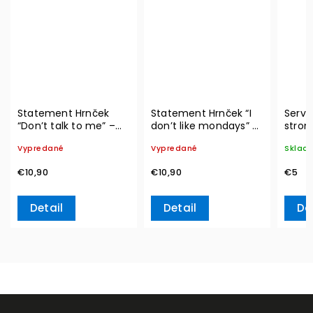
Statement Hrnček
Statement Hrnček “I
Serví
“Don’t talk to me” –
don’t like mondays” –
strom
Villeroy & Boch
Villeroy & Boch
20ks 
Vypredané
Vypredané
Sklad
L– Vi
€10,90
€10,90
€5
Detail
Detail
Do