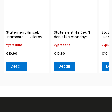
Statement Hrnček
Statement Hrnček “I
State
“Namaste” – Villeroy &
don’t like mondays” –
“Don’
Boch
Villeroy & Boch
Ville
Vypredané
Vypredané
Vypre
€10,90
€10,90
€10,9
Detail
Detail
De