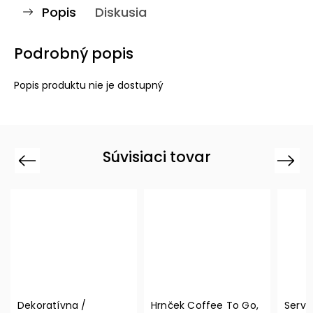
Popis
Diskusia
Podrobný popis
Popis produktu nie je dostupný
Súvisiaci tovar
Previous
Next
Dekoratívna /
Hrnček Coffee To Go,
Serví