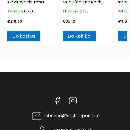
servírovacia misa
Manufacture Rock
strom
MetroChic, Ø 33 cm –
350 ml – Villeroy &
20ks 
Skladom
(1 ks)
Skladom
(1 ks)
Sklad
Villeroy & Boch
Boch
Ville
€218,90
€35,10
€3,90
Do košíka
Do košíka
Do
Facebook
Instagram
obchod
@
kitchenpoint.sk