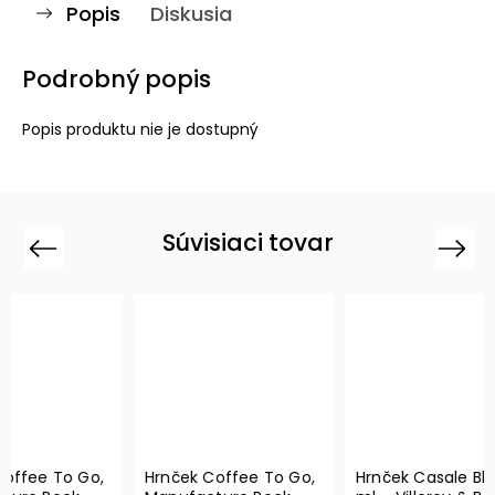
Popis
Diskusia
Podrobný popis
Popis produktu nie je dostupný
Súvisiaci tovar
Previous
Next
Hrnček Coffee To Go,
Hrnček Casale Blu, 380
Serv