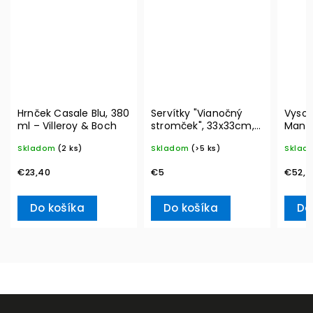
Hrnček Casale Blu, 380
Servítky "Vianočný
Vysok
ml – Villeroy & Boch
stromček", 33x33cm,
Manuf
20ks Winter Specials
blanc,
Skladom
(2 ks)
Skladom
(>5 ks)
Sklad
L– Villeroy & Boch
& Bo
€23,40
€5
€52,7
Do košíka
Do košíka
Do