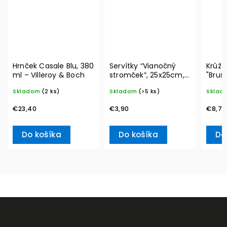
Hrnček Casale Blu, 380
Servítky “Vianočný
Krúžo
ml – Villeroy & Boch
stromček”, 25x25cm,
"Brus
20ks Winter Specials –
Winte
Skladom
(2 ks)
Skladom
(>5 ks)
Sklad
Villeroy & Boch
Acces
& Bo
€23,40
€3,90
€8,70
Do košíka
Do košíka
Do