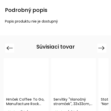
Podrobný popis
Popis produktu nie je dostupný
Súvisiaci tovar
Previous
Next
Hrnček Coffee To Go,
Servítky "Vianočný
State
Manufacture Rock
stromček", 33x33cm,
“Nama
350 ml – Villeroy &
20ks Winter Specials
Boch