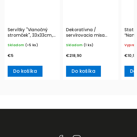
Servítky "Vianočný
Dekoratívna /
State
stromček", 33x33cm,
servírovacia misa
“Nama
20ks Winter Specials
MetroChic, Ø 33 cm –
Boch
Skladom
(>5 ks)
Skladom
(1 ks)
Vypre
L– Villeroy & Boch
Villeroy & Boch
€5
€218,90
€10,9
Do košíka
Do košíka
De