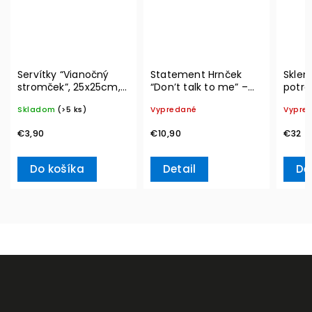
Servítky “Vianočný
Statement Hrnček
Sklen
stromček”, 25x25cm,
“Don’t talk to me” –
potrav
20ks Winter Specials –
Villeroy & Boch
Vacuu
Skladom
(>5 ks)
Vypredané
Vypre
Villeroy & Boch
€3,90
€10,90
€32
Do košíka
Detail
De