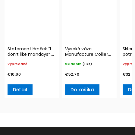
Statement Hrnček “I
Vysoká váza
Sklen
don’t like mondays” –
Manufacture Collier
potrav
Villeroy & Boch
blanc, Carré – Villeroy
Vacuu
Vypredané
Skladom
(1 ks)
Vypre
& Boch
€10,90
€52,70
€32
Detail
Do košíka
De