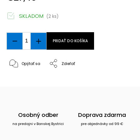
SKLADOM
(2 ks)
PRIDAŤ DO KOŠÍKA
Opýtať sa
Zdieľať
Osobný odber
Doprava zdarma
na predajni v Banskej Bystrici
pre objednávky od 99 €