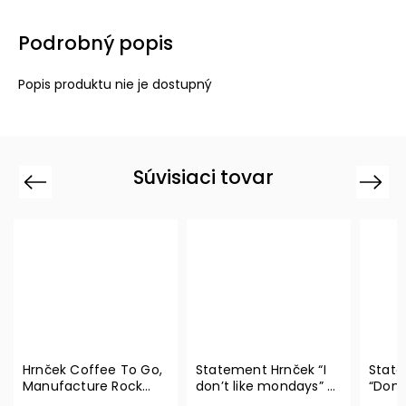
Podrobný popis
Popis produktu nie je dostupný
Súvisiaci tovar
Previous
Next
Hrnček Coffee To Go,
Statement Hrnček “I
State
Manufacture Rock
don’t like mondays” –
“Don’
290 ml – Villeroy &
Villeroy & Boch
Ville