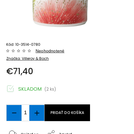
Kód:
10-3514-0780
Neohodnotené
Značka:
Villeroy & Boch
€71,40
SKLADOM
(2 ks)
PRIDAŤ DO KOŠÍKA