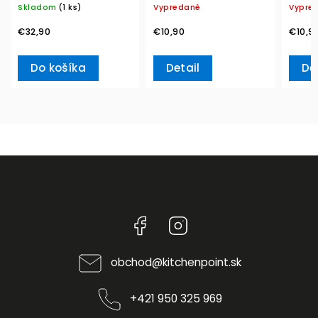
Skladom
(1 ks)
Vypredané
Vypre
Boch
€32,90
€10,90
€10,9
Do košíka
Detail
De
Facebook
Instagram
obchod
@
kitchenpoint.sk
+421 950 325 969