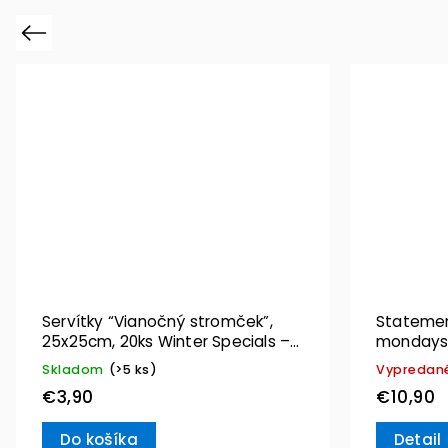
Previous
Servítky “Vianočný stromček”,
Statement
25x25cm, 20ks Winter Specials –
mondays”
Villeroy & Boch
Skladom
(>5 ks)
Vypredan
€3,90
€10,90
Do košíka
Detail