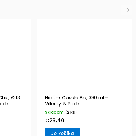
Next
hic, Ø 13
Hrnček Casale Blu, 380 ml –
Boch
Villeroy & Boch
Skladom
(2 ks)
€23,40
Do košíka