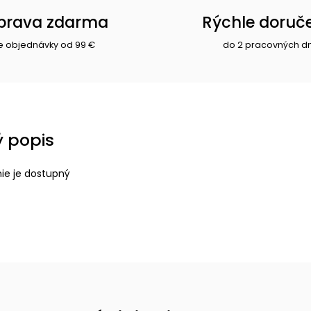
prava zdarma
Rýchle doruč
e objednávky od 99 €
do 2 pracovných d
 popis
nie je dostupný