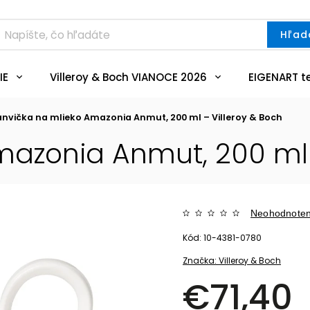
Hľad
IE
Villeroy & Boch VIANOCE 2026
EIGENART t
nvička na mlieko Amazonia Anmut, 200 ml – Villeroy & Boch
azonia Anmut, 200 ml 
Neohodnote
Kód:
10-4381-0780
Značka:
Villeroy & Boch
€71,40