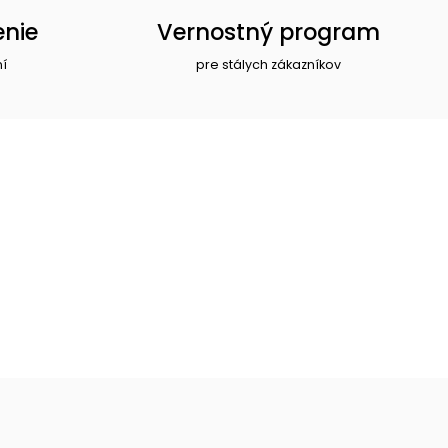
enie
Vernostný program
ní
pre stálych zákazníkov