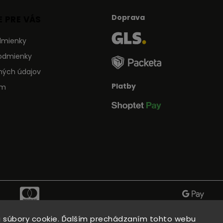
Doprava
 PRE VÁS
dmienky
odmienky
ných údajov
Platby
ám
 súbory cookie. Ďalším prechádzaním tohto webu