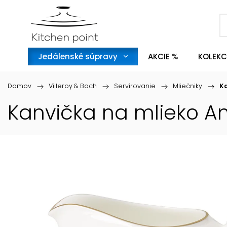
Jedálenské súpravy
AKCIE %
KOLEKC
Domov
/
Villeroy & Boch
/
Servírovanie
/
Mliečniky
/
Ka
Kanvička na mlieko Am