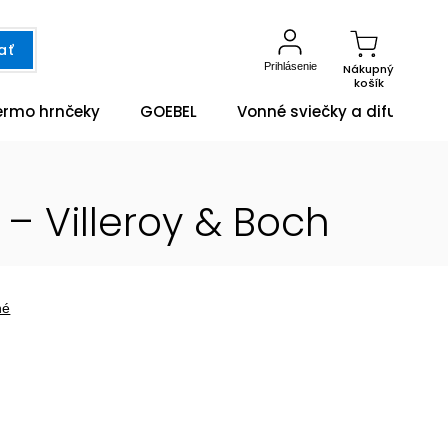
ať
Prihlásenie
Nákupný
košík
ermo hrnčeky
GOEBEL
Vonné sviečky a difuzéry
– Villeroy & Boch
né