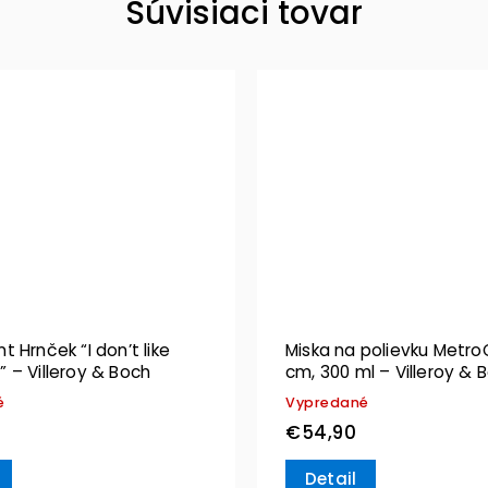
Súvisiaci tovar
 Hrnček “I don’t like
Miska na polievku MetroC
 – Villeroy & Boch
cm, 300 ml – Villeroy & 
é
Vypredané
€54,90
Detail