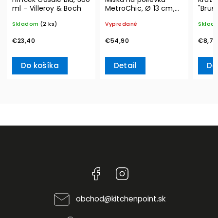
ml – Villeroy & Boch
MetroChic, Ø 13 cm,
"Brus
300 ml – Villeroy &
Winte
Skladom
(2 ks)
Vypredané
Sklad
Boch
Acces
& Bo
€23,40
€54,90
€8,70
Do košíka
Detail
Do
Facebook
Instagram
obchod
@
kitchenpoint.sk