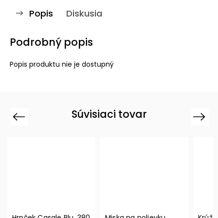
Popis
Diskusia
Podrobný popis
Popis produktu nie je dostupný
Súvisiaci tovar
Previous
Next
Hrnček Casale Blu, 380
Miska na polievku
Krúžo