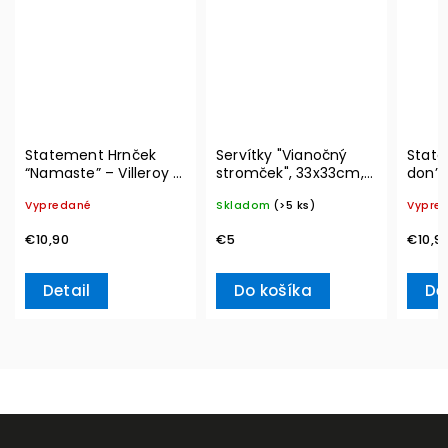
Statement Hrnček
Servítky "Vianočný
State
“Namaste” – Villeroy &
stromček", 33x33cm,
don’t
Boch
20ks Winter Specials
Ville
Vypredané
Skladom
(>5 ks)
Vypre
L– Villeroy & Boch
€10,90
€5
€10,9
Detail
Do košíka
De