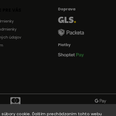
Doprava
 PRE VÁS
dmienky
odmienky
ných údajov
Platby
ám
 súbory cookie. Ďalším prechádzaním tohto webu