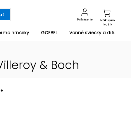
ať
Prihlásenie
Nákupný
košík
ermo hrnčeky
GOEBEL
Vonné sviečky a difuzéry
illeroy & Boch
né