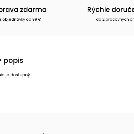
prava zdarma
Rýchle doruč
e objednávky od 99 €
do 2 pracovných d
 popis
nie je dostupný