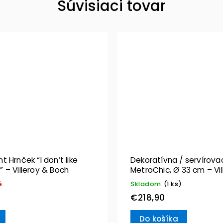
Súvisiaci tovar
 Hrnček “I don’t like
Dekoratívna / servírova
 – Villeroy & Boch
MetroChic, Ø 33 cm – Vil
Boch
é
Skladom
(1 ks)
€218,90
Do košíka