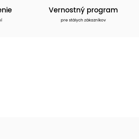
enie
Vernostný program
ní
pre stálych zákazníkov