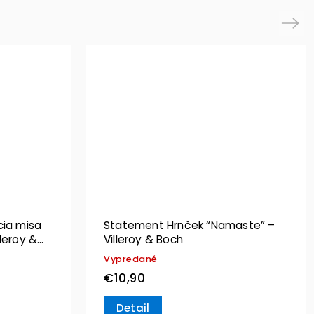
Next
cia misa
Statement Hrnček “Namaste” –
leroy &
Villeroy & Boch
Vypredané
€10,90
Detail