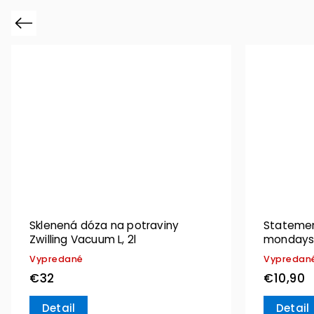
Previous
Sklenená dóza na potraviny
Statement
Zwilling Vacuum L, 2l
mondays”
Vypredané
Vypredan
€32
€10,90
Detail
Detail