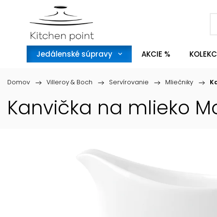
Jedálenské súpravy
AKCIE %
KOLEKC
Domov
/
Villeroy & Boch
/
Servírovanie
/
Mliečniky
/
Ka
Kanvička na mlieko Mo