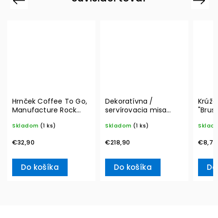
Hrnček Coffee To Go,
Dekoratívna /
Krúžo
Manufacture Rock
servírovacia misa
"Brus
290 ml – Villeroy &
MetroChic, Ø 33 cm –
Winte
Skladom
(1 ks)
Skladom
(1 ks)
Sklad
Boch
Villeroy & Boch
Acces
& Bo
€32,90
€218,90
€8,70
Do košíka
Do košíka
Do