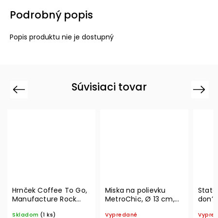
Podrobný popis
Popis produktu nie je dostupný
Súvisiaci tovar
Previous
Next
Hrnček Coffee To Go,
Miska na polievku
State
Manufacture Rock
MetroChic, Ø 13 cm,
don’t
350 ml – Villeroy &
300 ml – Villeroy &
Ville
Skladom
(1 ks)
Vypredané
Vypre
Boch
Boch