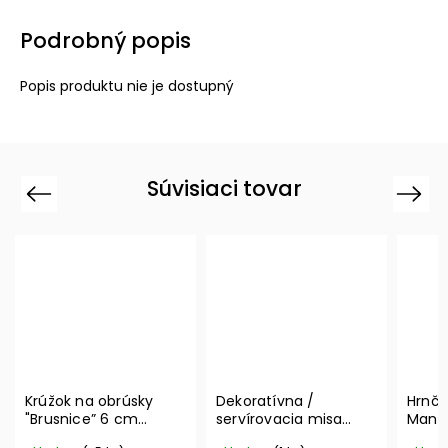
Podrobný popis
Popis produktu nie je dostupný
Súvisiaci tovar
Previous
Next
Krúžok na obrúsky
Dekoratívna /
Hrnče
"Brusnice” 6 cm
servírovacia misa
Manu
Winter Collage
MetroChic, Ø 33 cm –
350 m