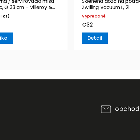
na / servírovacia misa
Sklenená dóza na potra
, Ø 33 cm – Villeroy &
Zwilling Vacuum L, 2l
(1 ks)
Vypredané
€32
íka
Detail
obchod