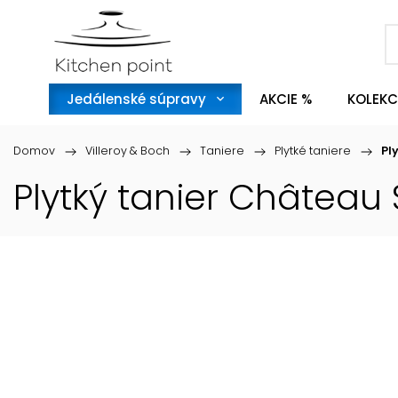
Jedálenské súpravy
AKCIE %
KOLEKC
Domov
/
Villeroy & Boch
/
Taniere
/
Plytké taniere
/
Pl
Plytký tanier Château 