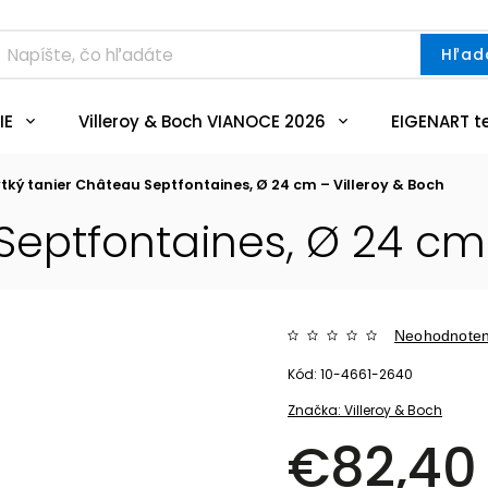
Hľad
IE
Villeroy & Boch VIANOCE 2026
EIGENART t
ytký tanier Château Septfontaines, Ø 24 cm – Villeroy & Boch
Septfontaines, Ø 24 cm 
Neohodnote
Kód:
10-4661-2640
Značka:
Villeroy & Boch
€82,40