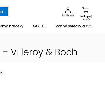
ať
Prihlásenie
Nákupný
košík
ermo hrnčeky
GOEBEL
Vonné sviečky a difuzéry
– Villeroy & Boch
né