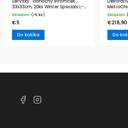
Servítky "Vianočný stromček",
Dekoratív
33x33cm, 20ks Winter Specials L–
MetroChic
Villeroy & Boch
Boch
Skladom
(>5 ks)
Skladom
€5
€218,90
Do košíka
Do koš
Facebook
Instagram