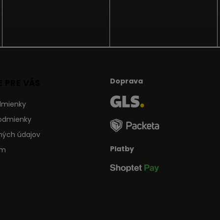
Doprava
 PRE VÁS
dmienky
odmienky
ných údajov
Platby
ám