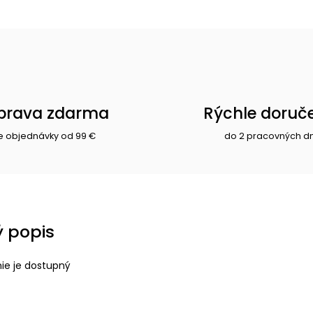
prava zdarma
Rýchle doruč
e objednávky od 99 €
do 2 pracovných d
 popis
nie je dostupný