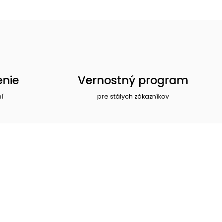
enie
Vernostný program
ní
pre stálych zákazníkov