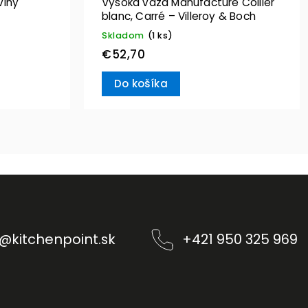
viny
Vysoká váza Manufacture Collier
blanc, Carré – Villeroy & Boch
Skladom
(1 ks)
€52,70
Do košíka
@
kitchenpoint.sk
+421 950 325 969