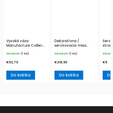
Vysoká váza
Dekoratívna /
Serví
Manufacture Collier
servírovacia misa
strom
blanc, Carré – Villeroy
MetroChic, Ø 33 cm –
20ks 
Skladom
(1 ks)
Skladom
(1 ks)
Sklad
& Boch
Villeroy & Boch
L– Vi
€52,70
€218,90
€5
Do košíka
Do košíka
Do