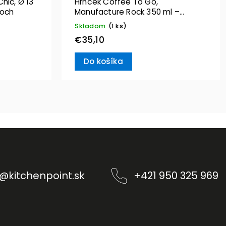
hic, Ø 13
Hrnček Coffee To Go,
Boch
Manufacture Rock 350 ml –
Villeroy & Boch
Skladom
(1 ks)
€35,10
Do košíka
@
kitchenpoint.sk
+421 950 325 969