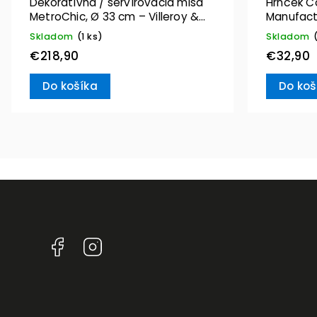
Dekoratívna / servírovacia misa
Hrnček C
MetroChic, Ø 33 cm – Villeroy &
Manufact
Boch
Villeroy 
Skladom
(1 ks)
Skladom
€218,90
€32,90
Do košíka
Do koš
Facebook
Instagram