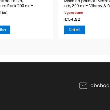
offee To Go,
Miska na polievku MetroC
ure Rock 290 ml –
cm, 300 ml – Villeroy & 
& Boch
(1 ks)
Vypredané
€54,90
íka
Detail
obchod