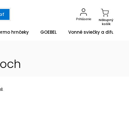
ať
Prihlásenie
Nákupný
košík
ermo hrnčeky
GOEBEL
Vonné sviečky a difuzéry
Boch
né