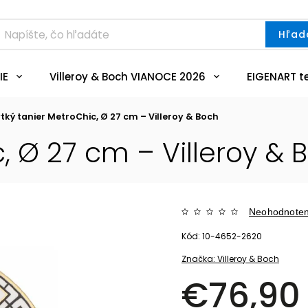
Hľad
IE
Villeroy & Boch VIANOCE 2026
EIGENART t
ytký tanier MetroChic, Ø 27 cm – Villeroy & Boch
c, Ø 27 cm – Villeroy & 
Neohodnote
Kód:
10-4652-2620
Značka:
Villeroy & Boch
€76,90