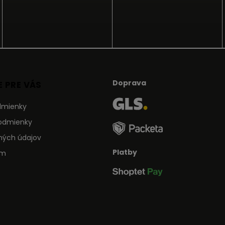
Doprava
 PRE VÁS
dmienky
odmienky
ných údajov
Platby
ám