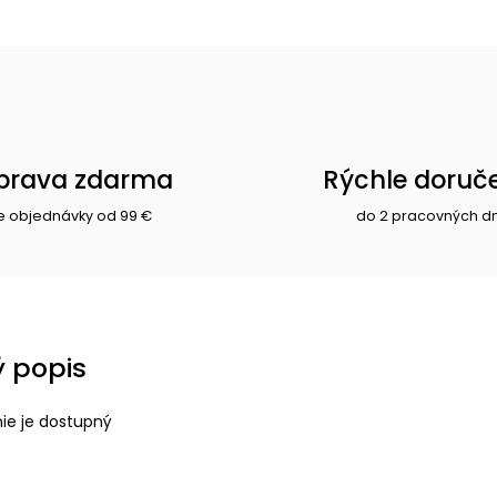
prava zdarma
Rýchle doruč
e objednávky od 99 €
do 2 pracovných d
 popis
nie je dostupný