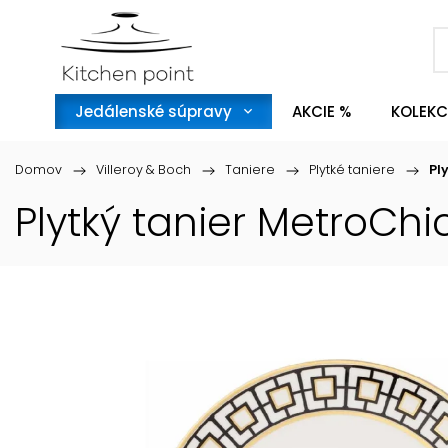
Jedálenské súpravy
AKCIE %
KOLEKC
Domov
/
Villeroy & Boch
/
Taniere
/
Plytké taniere
/
Pl
Plytký tanier MetroChi