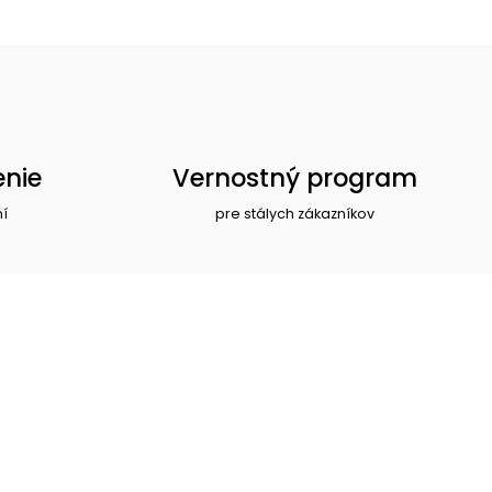
enie
Vernostný program
ní
pre stálych zákazníkov