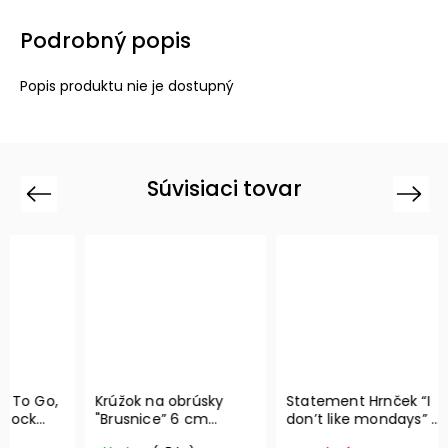
Podrobný popis
Popis produktu nie je dostupný
Súvisiaci tovar
Previous
Next
Krúžok na obrúsky
Statement Hrnček “I
Serví
"Brusnice” 6 cm
don’t like mondays” –
strom
Winter Collage
Villeroy & Boch
20ks 