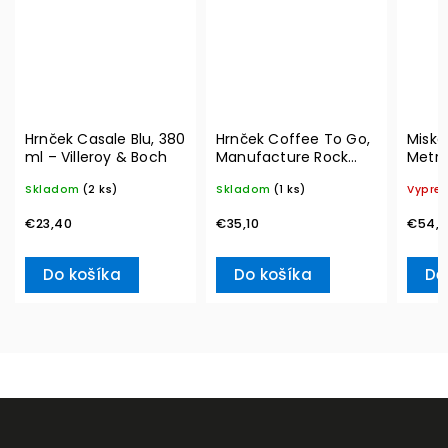
Hrnček Casale Blu, 380
Hrnček Coffee To Go,
Miska
ml – Villeroy & Boch
Manufacture Rock
Metro
350 ml – Villeroy &
300 m
Skladom
(2 ks)
Skladom
(1 ks)
Vypre
Boch
Boch
€23,40
€35,10
€54,9
Do košíka
Do košíka
De