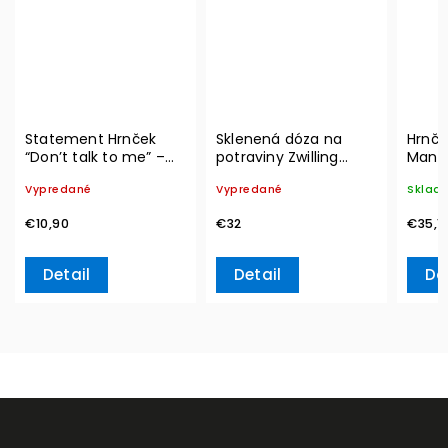
Statement Hrnček
Sklenená dóza na
Hrnče
“Don’t talk to me” –
potraviny Zwilling
Manu
Villeroy & Boch
Vacuum L, 2l
350 m
Vypredané
Vypredané
Sklad
Boch
€10,90
€32
€35,1
Detail
Detail
Do