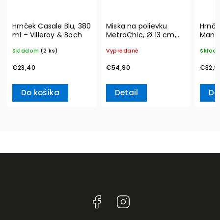
Hrnček Casale Blu, 380
Miska na polievku
Hrnče
ml – Villeroy & Boch
MetroChic, Ø 13 cm,
Manu
300 ml – Villeroy &
290 m
Skladom
(2 ks)
Vypredané
Sklad
Boch
Boch
€23,40
€54,90
€32,9
Do košíka
Detail
Do
Facebook
Instagram