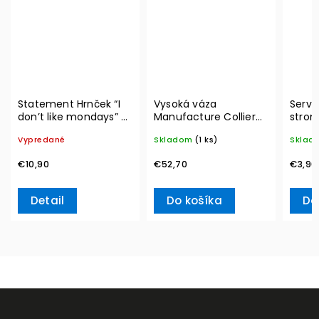
Statement Hrnček “I
Vysoká váza
Serví
don’t like mondays” –
Manufacture Collier
strom
Villeroy & Boch
blanc, Carré – Villeroy
20ks 
Vypredané
Skladom
(1 ks)
Sklad
& Boch
Ville
€10,90
€52,70
€3,90
Detail
Do košíka
Do