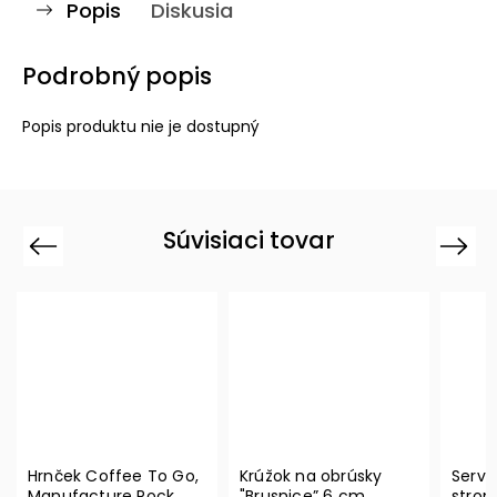
Popis
Diskusia
Podrobný popis
Popis produktu nie je dostupný
Súvisiaci tovar
Previous
Next
Hrnček Coffee To Go,
Krúžok na obrúsky
Serví
Manufacture Rock
"Brusnice” 6 cm
strom