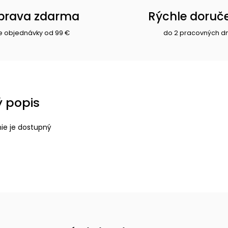
prava zdarma
Rýchle doruč
e objednávky od 99 €
do 2 pracovných d
 popis
nie je dostupný