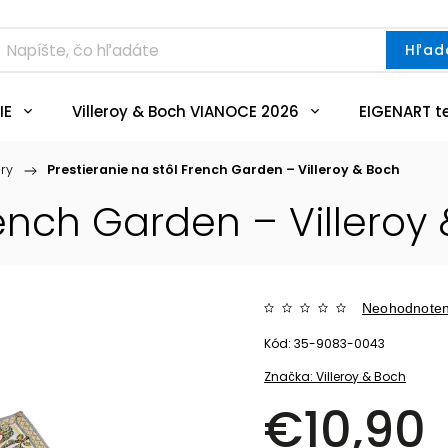
Hľad
IE
Villeroy & Boch VIANOCE 2026
EIGENART t
ery
/
Prestieranie na stôl French Garden – Villeroy & Boch
rench Garden – Villeroy
Neohodnote
Kód:
35-9083-0043
Značka:
Villeroy & Boch
€10,90