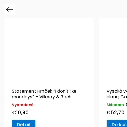
Previous
Statement Hrnček “I don’t like
Vysoká v
mondays” – Villeroy & Boch
blanc, Ca
Vypredané
Skladom
€10,90
€52,70
Detail
Do koš