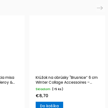
Next
cia misa
Krúžok na obrúsky "Brusnice” 6 cm
leroy &
Winter Collage Accessoires –
Villeroy & Boch
Skladom
(>5 ks)
€8,70
Do košíka