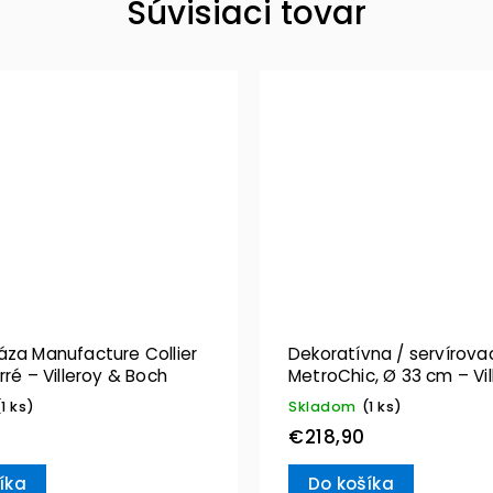
Súvisiaci tovar
áza Manufacture Collier
Dekoratívna / servírova
rré – Villeroy & Boch
MetroChic, Ø 33 cm – Vil
Boch
(1 ks)
Skladom
(1 ks)
€218,90
íka
Do košíka