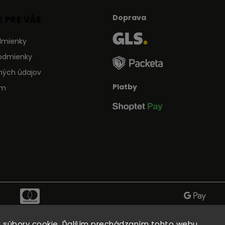
Doprava
 PRE VÁS
dmienky
odmienky
ných údajov
Platby
ám
 súbory cookie. Ďalším prechádzaním tohto webu