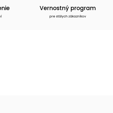
enie
Vernostný program
ní
pre stálych zákazníkov