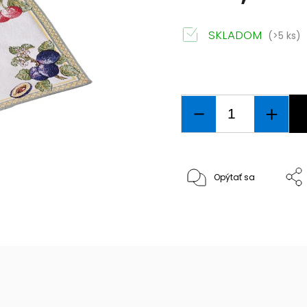
SKLADOM
(>5 ks)
Opýtať sa