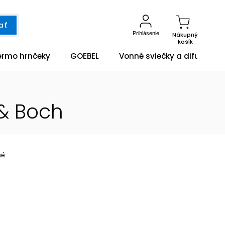
ať
Prihlásenie
Nákupný
košík
ermo hrnčeky
GOEBEL
Vonné sviečky a difuzéry
 & Boch
né