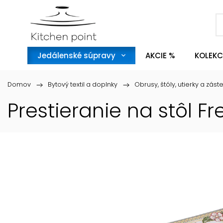
Jedálenské súpravy
AKCIE %
KOLEKC
Domov
/
Bytový textil a doplnky
/
Obrusy, štóly, utierky a zást
Prestieranie na stôl F