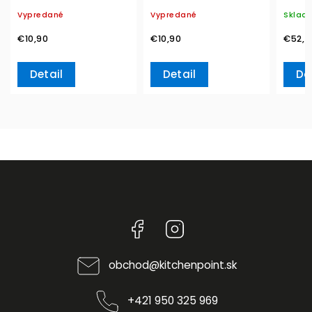
Villeroy & Boch
Boch
blanc,
Vypredané
Vypredané
Sklad
& Bo
€10,90
€10,90
€52,7
Detail
Detail
Do
Facebook
Instagram
obchod
@
kitchenpoint.sk
+421 950 325 969