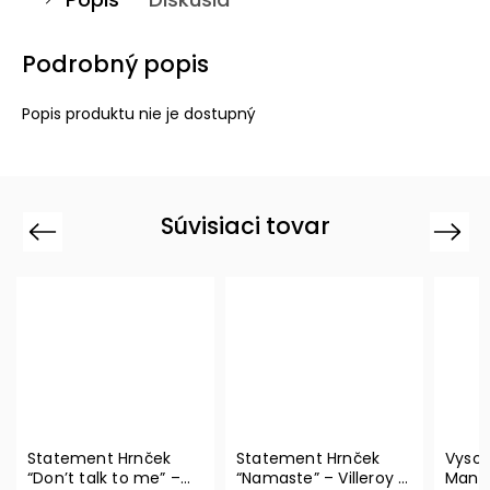
Podrobný popis
Popis produktu nie je dostupný
Súvisiaci tovar
Previous
Next
Statement Hrnček
Statement Hrnček
Vysok
“Don’t talk to me” –
“Namaste” – Villeroy &
Manuf