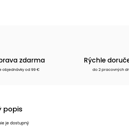
prava zdarma
Rýchle doruč
e objednávky od 99 €
do 2 pracovných d
 popis
nie je dostupný