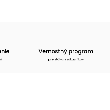
enie
Vernostný program
ní
pre stálych zákazníkov