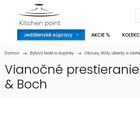
Jedálenské súpravy
AKCIE %
KOLEKC
Domov
/
Bytový textil a doplnky
/
Obrusy, štóly, utierky a zást
Vianočné prestieranie 
& Boch