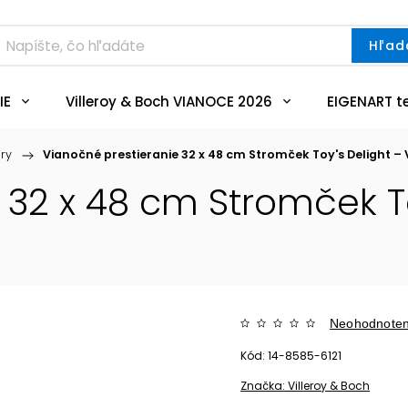
Hľad
IE
Villeroy & Boch VIANOCE 2026
EIGENART t
ery
/
Vianočné prestieranie 32 x 48 cm Stromček Toy's Delight – 
32 x 48 cm Stromček Toy
Neohodnote
Kód:
14-8585-6121
Značka:
Villeroy & Boch