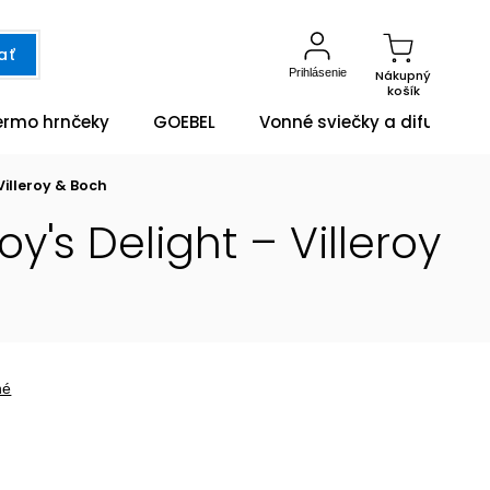
ať
Prihlásenie
Nákupný
košík
ermo hrnčeky
GOEBEL
Vonné sviečky a difuzéry
Villeroy & Boch
's Delight – Villeroy
né