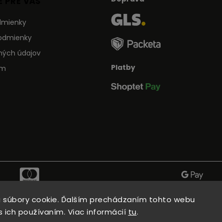
 PRE VÁS
dmienky
odmienky
ných údajov
Platby
ám
 súbory cookie. Ďalším prechádzaním tohto webu
s ich používaním. Viac informácií
tu
.
Copyright 2026
Kitchen Point
. Všetky práva vyhradené.