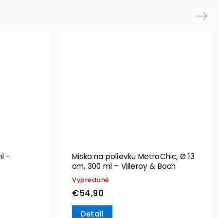
Next
l –
Miska na polievku MetroChic, Ø 13
cm, 300 ml – Villeroy & Boch
Vypredané
€54,90
Detail