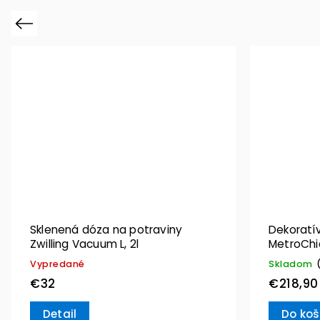
Previous
Sklenená dóza na potraviny
Dekoratív
Zwilling Vacuum L, 2l
MetroChic
Boch
Vypredané
Skladom
€32
€218,90
Detail
Do koš