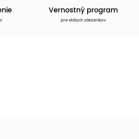
enie
Vernostný program
ní
pre stálych zákazníkov