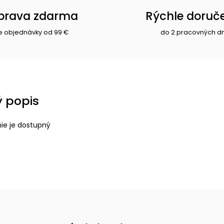
prava zdarma
Rýchle doruč
e objednávky od 99 €
do 2 pracovných d
 popis
nie je dostupný