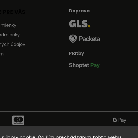
Doprava
 PRE VÁS
dmienky
odmienky
ných údajov
Platby
ám
 súbory cookie. Ďalším prechádzaním tohto webu