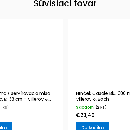
Súvisiaci tovar
na / servírovacia misa
Hrnček Casale Blu, 380 m
, Ø 33 cm – Villeroy &
Villeroy & Boch
(1 ks)
Skladom
(2 ks)
€23,40
íka
Do košíka