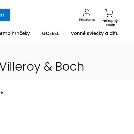
ať
Prihlásenie
Nákupný
košík
ermo hrnčeky
GOEBEL
Vonné sviečky a difuzéry
Villeroy & Boch
né