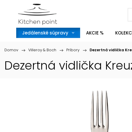
Jedálenské súpravy
AKCIE %
KOLEKC
Domov
/
Villeroy & Boch
/
Príbory
/
Dezertná vidlička Kr
Dezertná vidlička Kre