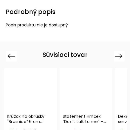
Podrobný popis
Popis produktu nie je dostupný
Súvisiaci tovar
Previous
Next
Krúžok na obrúsky
Statement Hrnček
Dekor
"Brusnice” 6 cm
“Don’t talk to me” –
serví
Winter Collage
Villeroy & Boch
Metro