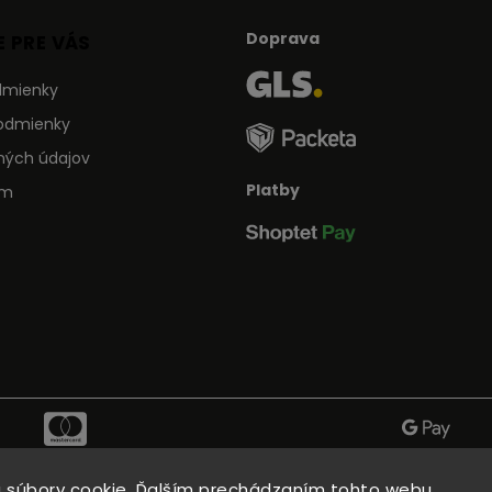
Doprava
 PRE VÁS
dmienky
odmienky
ných údajov
Platby
ám
 súbory cookie. Ďalším prechádzaním tohto webu