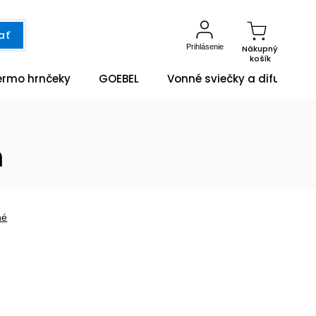
ať
Prihlásenie
Nákupný
košík
ermo hrnčeky
GOEBEL
Vonné sviečky a difuzéry
h
né