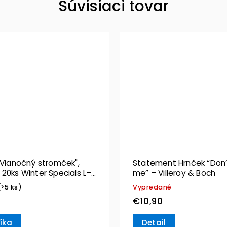
Súvisiaci tovar
"Vianočný stromček",
Statement Hrnček “Don’t
20ks Winter Specials L–
me” – Villeroy & Boch
& Boch
(>5 ks)
Vypredané
€10,90
íka
Detail