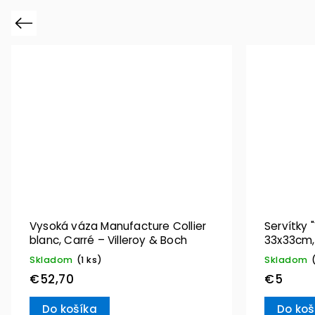
Previous
Vysoká váza Manufacture Collier
Servítky 
blanc, Carré – Villeroy & Boch
33x33cm, 
Villeroy 
Skladom
(1 ks)
Skladom
€52,70
€5
Do košíka
Do koš