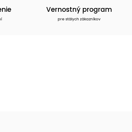
enie
Vernostný program
ní
pre stálych zákazníkov