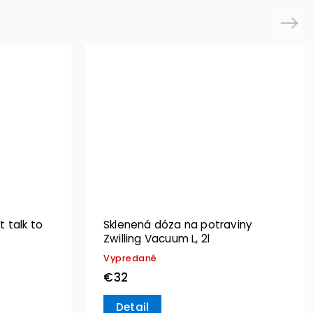
Next
 talk to
Sklenená dóza na potraviny
Zwilling Vacuum L, 2l
Vypredané
€32
Detail