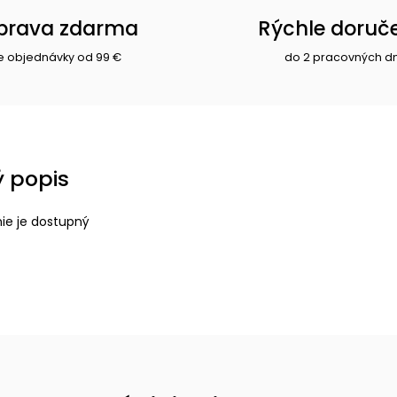
prava zdarma
Rýchle doruč
e objednávky od 99 €
do 2 pracovných d
 popis
nie je dostupný