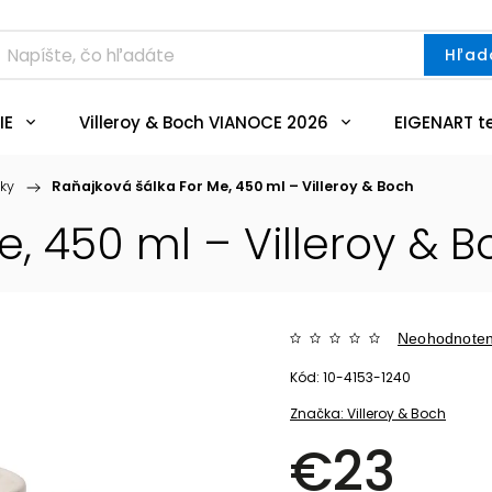
Hľad
IE
Villeroy & Boch VIANOCE 2026
EIGENART t
ky
/
Raňajková šálka For Me, 450 ml – Villeroy & Boch
, 450 ml – Villeroy & 
Neohodnote
Kód:
10-4153-1240
Značka:
Villeroy & Boch
€23