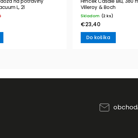
 dóza na potraviny
Hrnček Casale Blu, 380 m
Vacuum L, 2l
Villeroy & Boch
é
Skladom
(2 ks)
€23,40
Do košíka
obchod