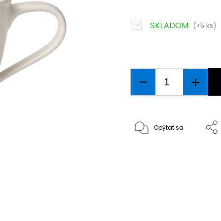
SKLADOM
(>5 ks)
Opýtať sa