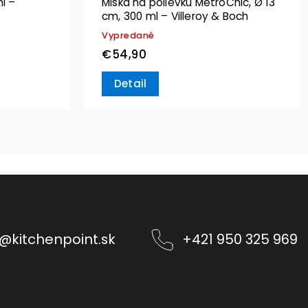
l –
Miska na polievku MetroChic, Ø 13
cm, 300 ml – Villeroy & Boch
Vypredané
€54,90
Detail
@
kitchenpoint.sk
+421 950 325 969