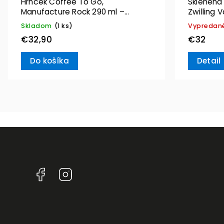
Hrnček Coffee To Go,
Sklenená
Manufacture Rock 290 ml –
Zwilling 
Villeroy & Boch
Skladom
(1 ks)
Vypredan
€32,90
€32
Do košíka
Detail
Facebook
Instagram