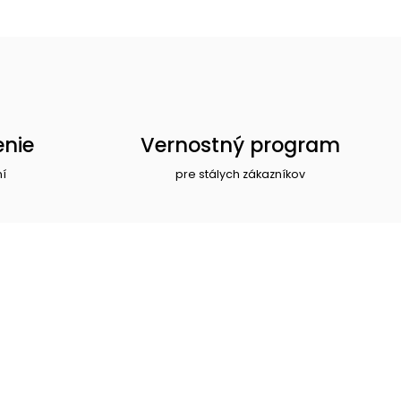
enie
Vernostný program
ní
pre stálych zákazníkov