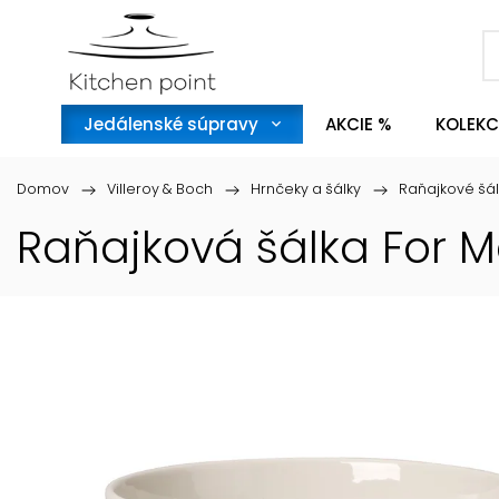
Jedálenské súpravy
AKCIE %
KOLEKC
Domov
/
Villeroy & Boch
/
Hrnčeky a šálky
/
Raňajkové šál
Raňajková šálka For Me