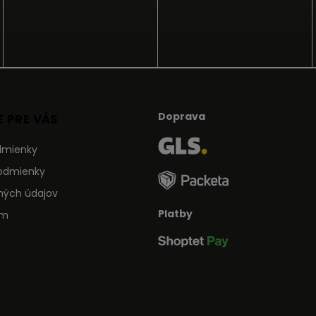
Doprava
 PRE VÁS
dmienky
odmienky
ných údajov
Platby
ám