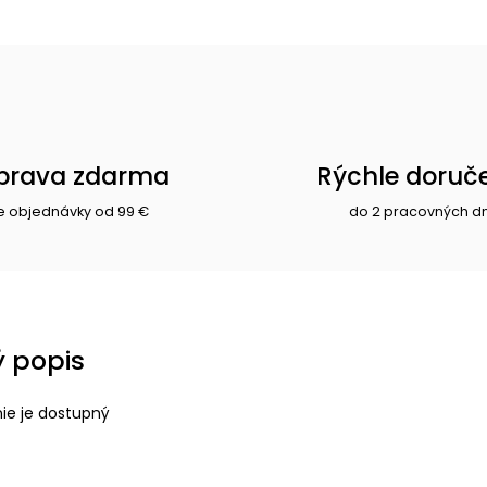
prava zdarma
Rýchle doruč
e objednávky od 99 €
do 2 pracovných d
 popis
nie je dostupný