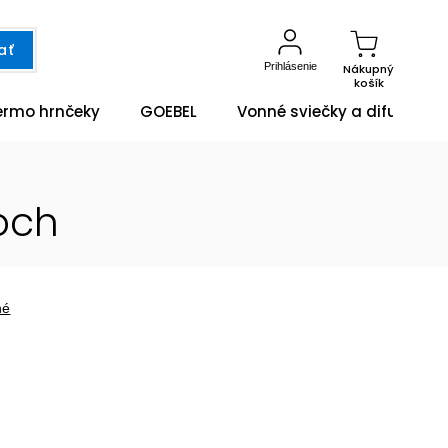
ať
Prihlásenie
Nákupný
košík
ermo hrnčeky
GOEBEL
Vonné sviečky a difuzéry
Boch
né