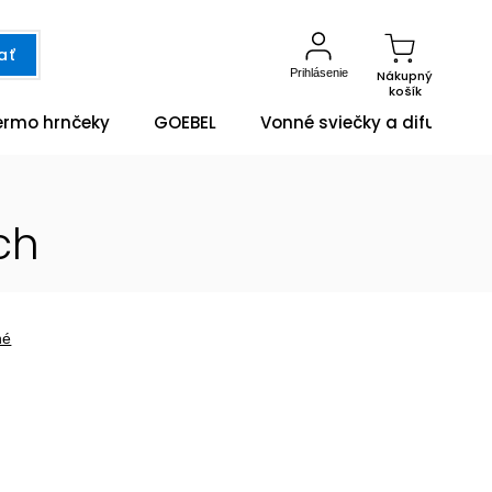
ať
Prihlásenie
Nákupný
košík
ermo hrnčeky
GOEBEL
Vonné sviečky a difuzéry
ch
né