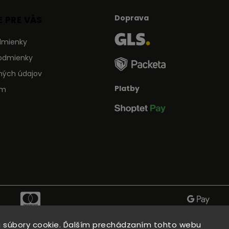
Doprava
 PRE VÁS
dmienky
odmienky
ných údajov
Platby
ám
 súbory cookie. Ďalším prechádzaním tohto webu