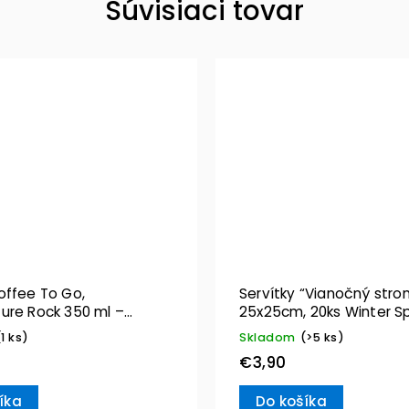
Súvisiaci tovar
offee To Go,
Servítky “Vianočný stro
ure Rock 350 ml –
25x25cm, 20ks Winter Sp
& Boch
Villeroy & Boch
(1 ks)
Skladom
(>5 ks)
€3,90
íka
Do košíka