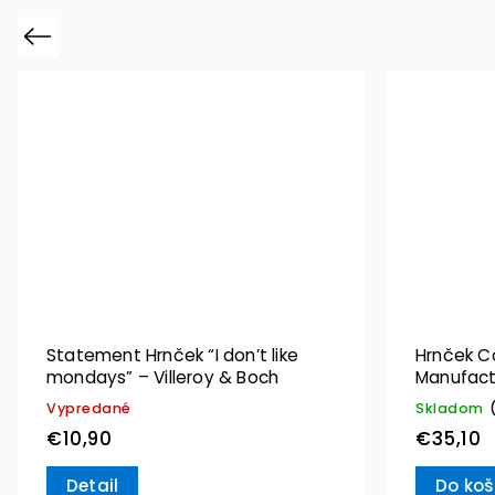
Previous
Statement Hrnček “I don’t like
Hrnček C
mondays” – Villeroy & Boch
Manufact
Villeroy 
Vypredané
Skladom
€10,90
€35,10
Detail
Do koš