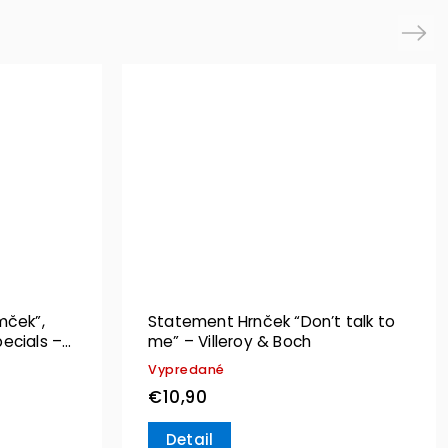
Next
mček”,
Statement Hrnček “Don’t talk to
ecials –
me” – Villeroy & Boch
Vypredané
€10,90
Detail