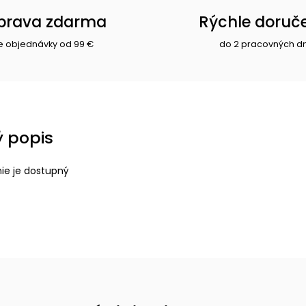
prava zdarma
Rýchle doruč
e objednávky od 99 €
do 2 pracovných d
 popis
nie je dostupný