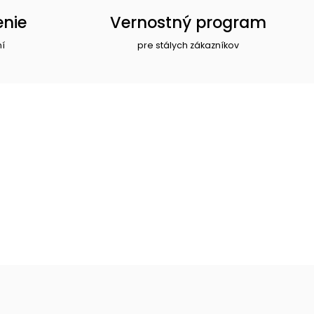
enie
Vernostný program
ní
pre stálych zákazníkov