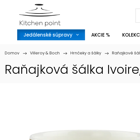
Jedálenské súpravy
AKCIE %
KOLEKC
Domov
/
Villeroy & Boch
/
Hrnčeky a šálky
/
Raňajkové šál
Raňajková šálka Ivoire