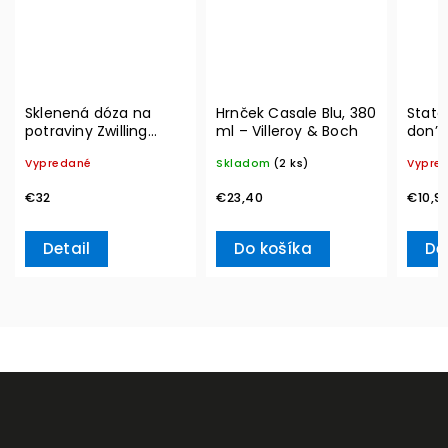
Sklenená dóza na
Hrnček Casale Blu, 380
State
potraviny Zwilling
ml – Villeroy & Boch
don’t
Vacuum L, 2l
Ville
Vypredané
Skladom
(2 ks)
Vypre
€32
€23,40
€10,9
Detail
Do košíka
De