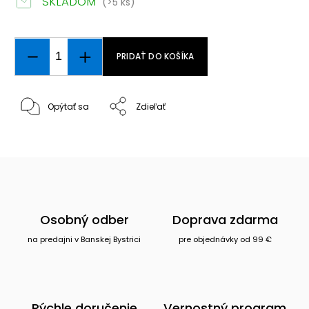
SKLADOM
(>5 ks)
PRIDAŤ DO KOŠÍKA
Opýtať sa
Zdieľať
Osobný odber
Doprava zdarma
na predajni v Banskej Bystrici
pre objednávky od 99 €
Rýchle doručenie
Vernostný program