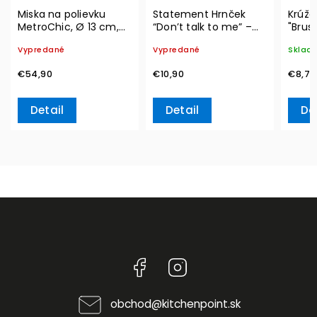
Miska na polievku
Statement Hrnček
Krúžo
MetroChic, Ø 13 cm,
“Don’t talk to me” –
"Brus
300 ml – Villeroy &
Villeroy & Boch
Winte
Vypredané
Vypredané
Sklad
Boch
Acces
& Bo
€54,90
€10,90
€8,70
Detail
Detail
Do
Facebook
Instagram
obchod
@
kitchenpoint.sk