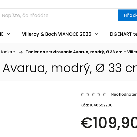
Hľad
IE
Villeroy & Boch VIANOCE 2026
EIGENART t
 taniere
/
Tanier na servírovanie Avarua, modrý, Ø 33 cm – Vill
e Avarua, modrý, Ø 33 c
Neohodnote
Kód:
1046552200
€109,9