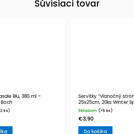
Súvisiaci tovar
sale Blu, 380 ml –
Servítky “Vianočný stro
& Boch
25x25cm, 20ks Winter Sp
Villeroy & Boch
(2 ks)
Skladom
(>5 ks)
€3,90
íka
Do košíka