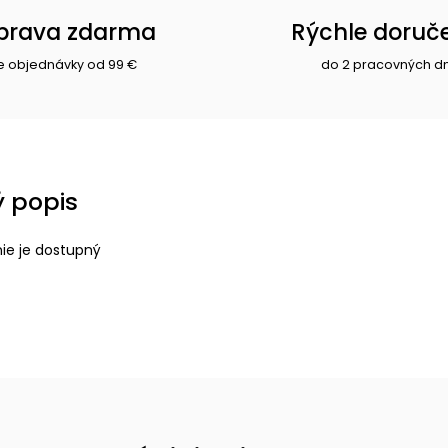
prava zdarma
Rýchle doruč
e objednávky od 99 €
do 2 pracovných d
 popis
nie je dostupný