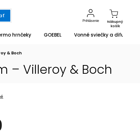
ať
Prihlásenie
Nákupný
košík
ermo hrnčeky
GOEBEL
Vonné sviečky a difuzéry
eroy & Boch
m – Villeroy & Boch
né
0