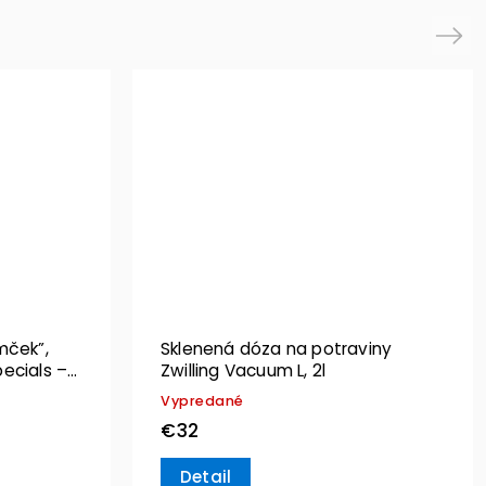
Next
mček”,
Sklenená dóza na potraviny
ecials –
Zwilling Vacuum L, 2l
Vypredané
€32
Detail