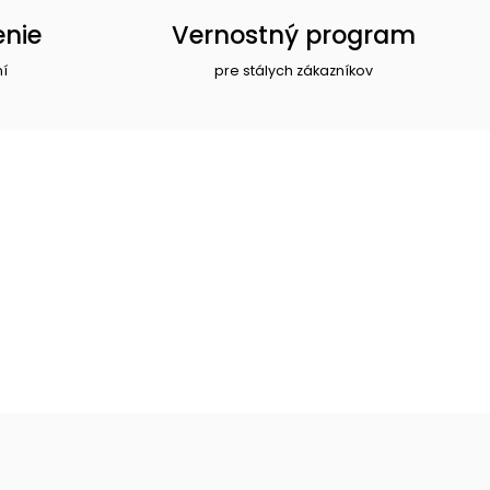
enie
Vernostný program
ní
pre stálych zákazníkov