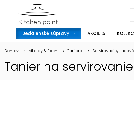
Jedálenské súpravy
AKCIE %
KOLEKC
Domov
/
Villeroy & Boch
/
Taniere
/
Servírovacie/klubové
Tanier na servírovani