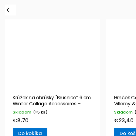
Previous
Krúžok na obrúsky "Brusnice” 6 cm
Hrnček Ca
Winter Collage Accessoires –
Villeroy 
Villeroy & Boch
Skladom
(>5 ks)
Skladom
€8,70
€23,40
Do košíka
Do koš