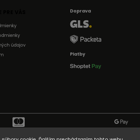
Doprava
 PRE VÁS
dmienky
odmienky
ných údajov
Platby
ám
 súbory cookie. Ďalším prechádzaním tohto webu