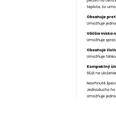
pečivo na čerst
teplota, čo um
Obsahuje pretl
Umožňuje jednod
Väčšia miska n
Umožňuje spraco
Obsahuje čist
Umožňuje ľahko o
Kompaktný úl
Slúži na uložen
Navrhnuté špec
Jednoducho ho p
Umožňuje jednod