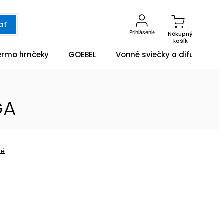
ať
Prihlásenie
Nákupný
košík
ermo hrnčeky
GOEBEL
Vonné sviečky a difuzéry
GA
né