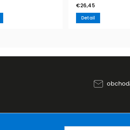
€26,45
Detail
obchod