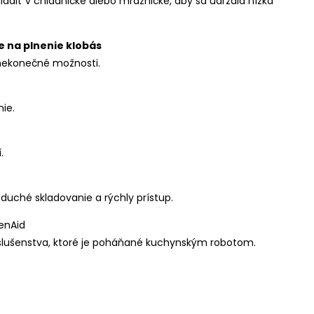
adiť v chladničke alebo mrazničke, aby sa udržala nízka
e na plnenie klobás
 nekonečné možnosti.
ie.
.
duché skladovanie a rýchly prístup.
enAid
ríslušenstva, ktoré je poháňané kuchynským robotom.