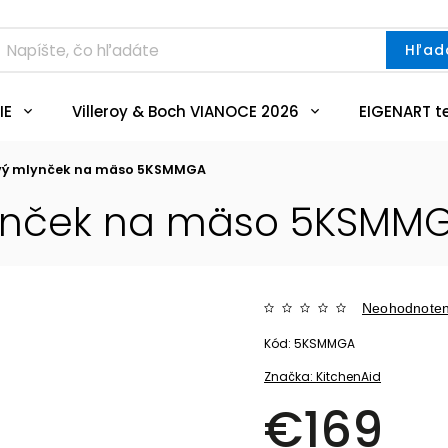
Hľad
IE
Villeroy & Boch VIANOCE 2026
EIGENART t
ový mlynček na mäso 5KSMMGA
lynček na mäso 5KSMM
Neohodnote
Kód:
5KSMMGA
Značka:
KitchenAid
€169