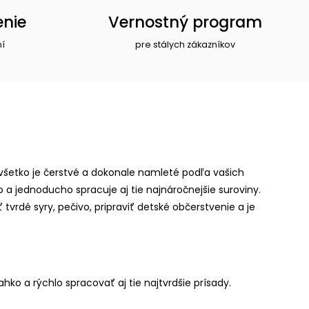
enie
Vernostný program
ní
pre stálych zákazníkov
že všetko je čerstvé a dokonale namleté podľa vašich
 jednoducho spracuje aj tie najnáročnejšie suroviny.
rdé syry, pečivo, pripraviť detské občerstvenie a je
ko a rýchlo spracovať aj tie najtvrdšie prísady.