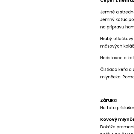
Čepeľ z nehrdz
Jemné a stredné
Jemný kotúč pou
na prípravu ham
Hrubý otlačkový
mäsových koláčo
Nadstavce a kot
Čistiaca kefa a 
mlynčeka. Pomoc
Záruka
Na toto prísluš
Kovový mlynče
Dokáže premeniť