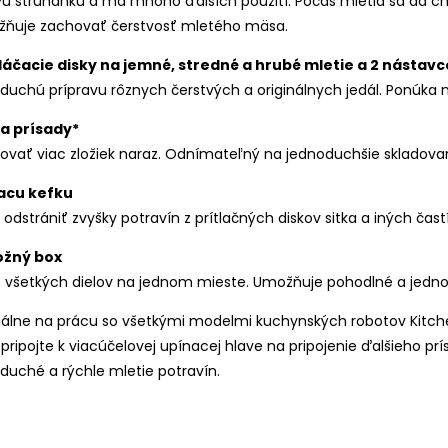
vú strúhanku a má mnoho ďalších použití. Počas mletia sa dá chl
ožňuje zachovať čerstvosť mletého mäsa.
áčacie disky na jemné, stredné a hrubé mletie a 2 nástavc
uchú prípravu rôznych čerstvých a originálnych jedál. Ponúka
a prísady*
vať viac zložiek naraz. Odnímateľný na jednoduchšie skladovan
iacu kefku
dstrániť zvyšky potravín z prítlačných diskov sitka a iných častí
ožný box
ie všetkých dielov na jednom mieste. Umožňuje pohodlné a jedno
iálne na prácu so všetkými modelmi kuchynských robotov Kitch
ripojte k viacúčelovej upínacej hlave na pripojenie ďalšieho p
uché a rýchle mletie potravín.