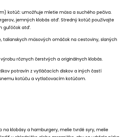
mm) kotúč: umožňuje mletie mäsa a suchého pečiva.
rgerov, jemných klobás atď. Stredný kotúč používajte
h guľôčok atď.
ne, talianskych mäsových omáčok na cestoviny, slaných
výrobu rôznych čerstvých a originálnych klobás.
škov potravín z vytláčacích diskov a iných častí
rúsnemu kotúču a vytlačovacím kotúčom.
 na klobásy a hamburgery, melie tvrdé syry, melie