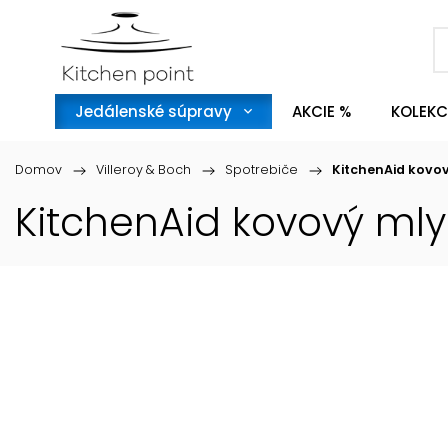
Jedálenské súpravy
AKCIE %
KOLEKC
Domov
/
Villeroy & Boch
/
Spotrebiče
/
KitchenAid kov
KitchenAid kovový m