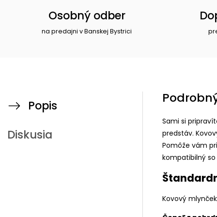
Osobný odber
Do
na predajni v Banskej Bystrici
pr
Podrobný
Popis
Sami si pripraví
Diskusia
predstáv. Kovov
Pomôže vám prip
kompatibilný so
Štandardn
Kovový mlynček 