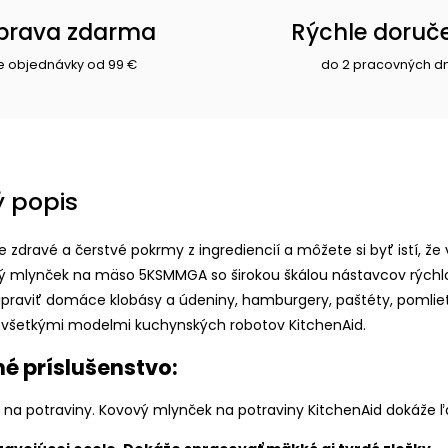
prava zdarma
Rýchle doruč
e objednávky od 99 €
do 2 pracovných d
 popis
te zdravé a čerstvé pokrmy z ingrediencií a môžete si byť istí, 
ý mlynček na mäso 5KSMMGA so širokou škálou nástavcov rýchlo a
raviť domáce klobásy a údeniny, hamburgery, paštéty, pomlieť tv
 všetkými modelmi kuchynských robotov KitchenAid.
é príslušenstvo:
na potraviny. Kovový mlynček na potraviny KitchenAid dokáže ľah