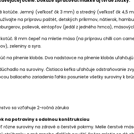
avejúcej ocele. Dokáže spracovať mäkké aj tvrdé zložky.
 kotúče. Jemný (veľkosť ôk 3 mm) a stredný (veľkosť ôk 4,5 
žívajte na prípravu paštét, detských príkrmov, nátierok, hambu
burgerov, polievok, eintopfov (jedál z jedného hrnca), mäsovýc
 kotúč. 8 mm čepeľ na mletie mäsa (na prípravu chilli con car
v), zeleniny a syra.
úč na plnenie klobás. Dva nadstavce na plnenie klobás uľahčujú 
dúchadlo na suroviny. Čistiaca kefka uľahčuje odstraňovanie zvy
ou baliaceho zariadenia ľahko posuniete všetky suroviny k b
enstvo sa vzťahuje 2-ročná záruka
k na potraviny s odolnou konštrukciou
 rôzne suroviny na zdravé a čerstvé pokrmy. Melie čerstvé mäso