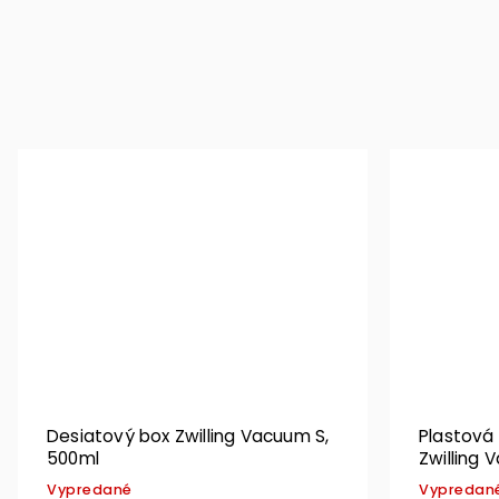
Desiatový box Zwilling Vacuum S,
Plastová
500ml
Zwilling V
Vypredané
Vypredan