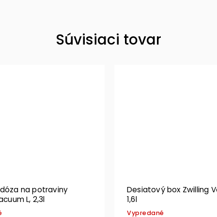
Súvisiaci tovar
 dóza na potraviny
Desiatový box Zwilling 
acuum L, 2,3l
1,6l
é
Vypredané