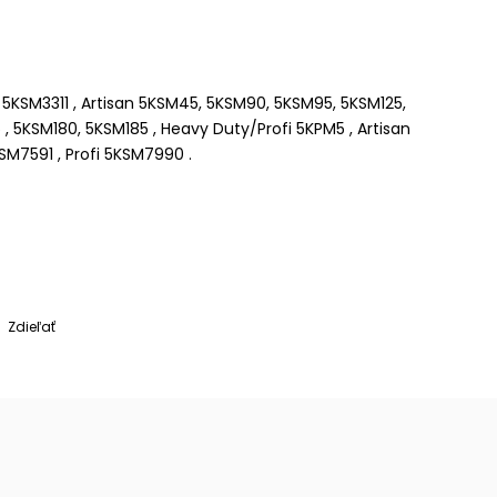
 5KSM3311 , Artisan 5KSM45, 5KSM90, 5KSM95, 5KSM125,
, 5KSM180, 5KSM185 , Heavy Duty/Profi 5KPM5 , Artisan
M7591 , Profi 5KSM7990 .
Zdieľať