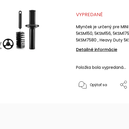
VYPREDANÉ
Mlynček je určený pre MINI
5KSM150, 5KSM156, 5KSM175 
5KSM7580 , Heavy Duty 5KS
Detailné informácie
Položka bola vypredaná…
Opýtať sa