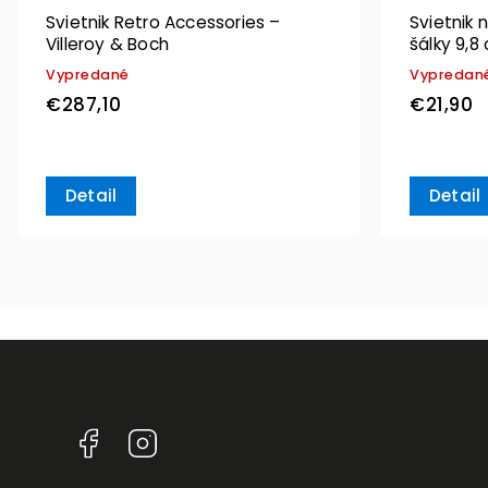
Svietnik Retro Accessories –
Svietnik 
Villeroy & Boch
šálky 9,8
Decoratio
Vypredané
Vypredan
€287,10
€21,90
Detail
Detail
Facebook
Instagram