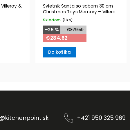
 Villeroy &
Svietnik Santa so sobom 30 cm
Christmas Toys Memory – Villeroy
& Boch
Skladom
(1 ks)
–25 %
€379,50
€284,62
Do košíka
@
kitchenpoint.sk
+421 950 325 969