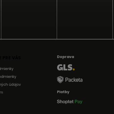
Doprava
 PRE VÁS
dmienky
odmienky
ných údajov
Platby
ám