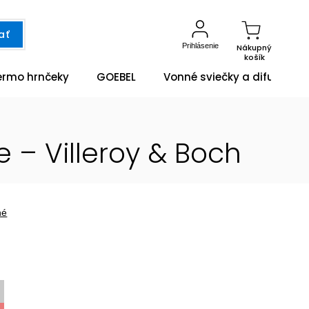
ať
Prihlásenie
Nákupný
košík
ermo hrnčeky
GOEBEL
Vonné sviečky a difuzéry
 – Villeroy & Boch
né