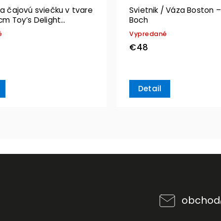
na čajovú sviečku v tvare
Svietnik / Váza Boston –
 cm Toy’s Delight
Boch
n – Villeroy & Boch
é
Vypredané
€48
Detail
obchod