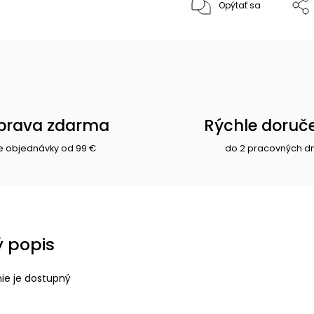
Opýtať sa
prava zdarma
Rýchle doruč
e objednávky od 99 €
do 2 pracovných d
 popis
nie je dostupný