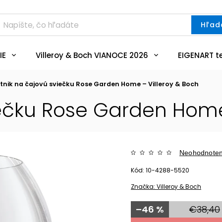
Hľad
IE
Villeroy & Boch VIANOCE 2026
EIGENART t
etnik na čajovú sviečku Rose Garden Home – Villeroy & Boch
iečku Rose Garden Home
Neohodnote
Kód:
10-4288-5520
Značka:
Villeroy & Boch
–46 %
€38,40