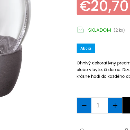
€20,70
SKLADOM
(2 ks)
Akcia
Ohnivý dekoratívny predm
alebo v byte, či dome. Diz
krásne hodí do každého ob