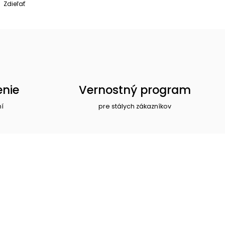
Zdieľať
enie
Vernostný program
ní
pre stálych zákazníkov