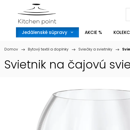
Jedálenské súpravy
AKCIE %
KOLEKC
Domov
/
Bytový textil a doplnky
/
Sviečky a svietniky
/
Svi
Svietnik na čajovú sv