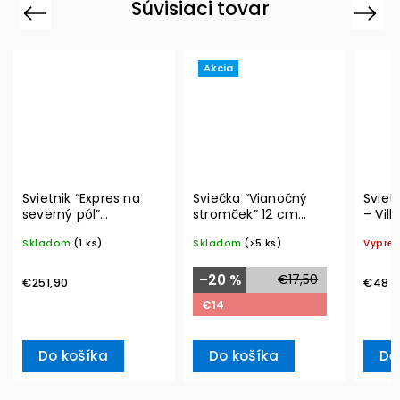
Súvisiaci tovar
Previous
Next
Akcia
Svietnik “Expres na
Sviečka “Vianočný
Sviet
severný pól”
stromček” 12 cm
– Vil
Christmas Toys
Winter Specials M –
Skladom
(1 ks)
Skladom
(>5 ks)
Vypre
Memory– Villeroy &
Villeroy & Boch
Boch
–20 %
€17,50
€251,90
€48
€14
Do košíka
Do košíka
De