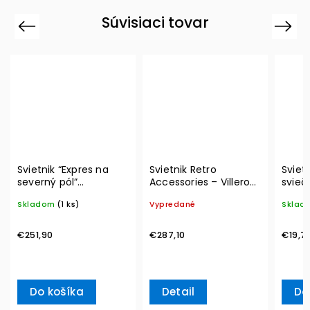
Súvisiaci tovar
Previous
Next
Svietnik “Expres na
Svietnik Retro
Sviet
severný pól”
Accessories – Villeroy
svieč
Christmas Toys
& Boch
Delig
Skladom
(1 ks)
Vypredané
Sklad
Memory– Villeroy &
Ville
Boch
€251,90
€287,10
€19,7
Do košíka
Detail
Do