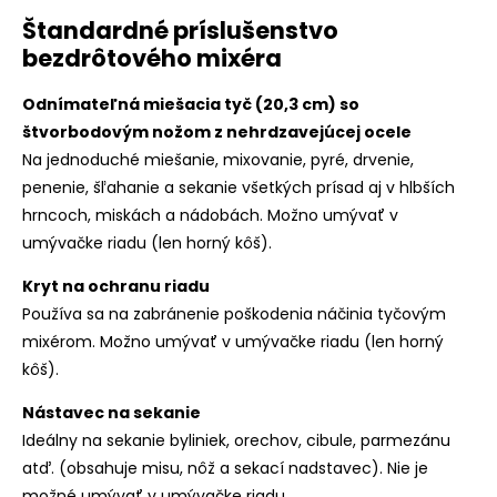
Štandardné príslušenstvo
bezdrôtového mixéra
Odnímateľná miešacia tyč (20,3 cm) so
štvorbodovým nožom z nehrdzavejúcej ocele
Na jednoduché miešanie, mixovanie, pyré, drvenie,
penenie, šľahanie a sekanie všetkých prísad aj v hlbších
hrncoch, miskách a nádobách. Možno umývať v
umývačke riadu (len horný kôš).
Kryt na ochranu riadu
Používa sa na zabránenie poškodenia náčinia tyčovým
mixérom. Možno umývať v umývačke riadu (len horný
kôš).
Nástavec na sekanie
Ideálny na sekanie byliniek, orechov, cibule, parmezánu
atď. (obsahuje misu, nôž a sekací nadstavec). Nie je
možné umývať v umývačke riadu.