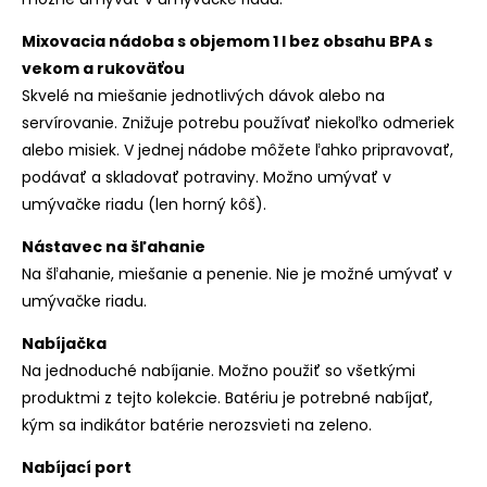
Mixovacia nádoba s objemom 1 l bez obsahu BPA s
vekom a rukoväťou
Skvelé na miešanie jednotlivých dávok alebo na
servírovanie. Znižuje potrebu používať niekoľko odmeriek
alebo misiek. V jednej nádobe môžete ľahko pripravovať,
podávať a skladovať potraviny. Možno umývať v
umývačke riadu (len horný kôš).
Nástavec na šľahanie
Na šľahanie, miešanie a penenie. Nie je možné umývať v
umývačke riadu.
Nabíjačka
Na jednoduché nabíjanie. Možno použiť so všetkými
produktmi z tejto kolekcie. Batériu je potrebné nabíjať,
kým sa indikátor batérie nerozsvieti na zeleno.
Nabíjací port