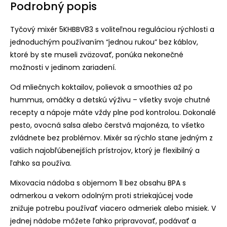
Podrobný popis
Tyčový mixér 5KHBBV83 s voliteľnou reguláciou rýchlosti a
jednoduchým používaním “jednou rukou” bez káblov,
ktoré by ste museli zväzovať, ponúka nekonečné
možnosti v jedinom zariadení.
Od mliečnych koktailov, polievok a smoothies až po
hummus, omáčky a detskú výživu – všetky svoje chutné
recepty a nápoje máte vždy plne pod kontrolou. Dokonalé
pesto, ovocná salsa alebo čerstvá majonéza, to všetko
zvládnete bez problémov. Mixér sa rýchlo stane jedným z
vašich najobľúbenejších prístrojov, ktorý je flexibilný a
ľahko sa používa.
Mixovacia nádoba s objemom 1l bez obsahu BPA s
odmerkou a vekom odolným proti striekajúcej vode
znižuje potrebu používať viacero odmeriek alebo misiek. V
jednej nádobe môžete ľahko pripravovať, podávať a