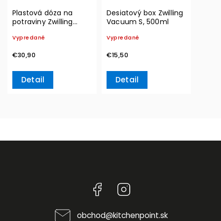
Plastová dóza na
Desiatový box Zwilling
potraviny Zwilling
Vacuum S, 500ml
Vacuum L, 2,3l
Vypredané
Vypredané
€30,90
€15,50
Detail
Detail
Facebook
Instagram
obchod
@
kitchenpoint.sk