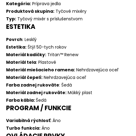
Kategória:
Príprava jedla
Produktová skupina:
Tyčové mixéry
Typ:
Tyčový mixér s príslušenstvom
ESTETIKA
Povrch
:
Lesklý
Estetika:
Štýl 50-tych rokov
Materiál kadičky:
Tritan™ Renew
Materiál tela
:
Plastové
Materiál miešacieho ramena:
Nehrdzavejúca oceľ
Materiál čepelí:
Nehrdzavejúca oceľ
Farba zadnej rukoväte
:
Šedá
Materiál zadnej rukoväte:
Mäkký plast
Farba kábla:
Šedá
PROGRAM / FUNKCIE
Variabilná rýchlosť:
Áno
Turbo funkcia:
Áno
OVLÁDACIE PRVKY