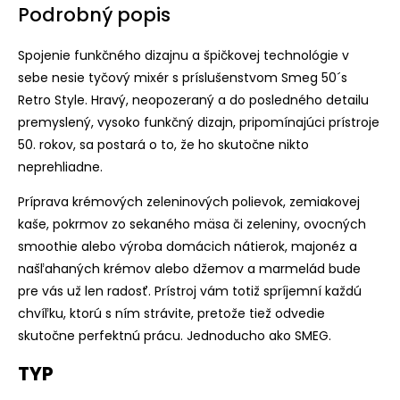
Podrobný popis
Spojenie funkčného dizajnu a špičkovej technológie v
sebe nesie tyčový mixér s príslušenstvom Smeg 50´s
Retro Style. Hravý, neopozeraný a do posledného detailu
premyslený, vysoko funkčný dizajn, pripomínajúci prístroje
50. rokov, sa postará o to, že ho skutočne nikto
neprehliadne.
Príprava krémových zeleninových polievok, zemiakovej
kaše, pokrmov zo sekaného mäsa či zeleniny, ovocných
smoothie alebo výroba domácich nátierok, majonéz a
našľahaných krémov alebo džemov a marmelád bude
pre vás už len radosť. Prístroj vám totiž spríjemní každú
chvíľku, ktorú s ním strávite, pretože tiež odvedie
skutočne perfektnú prácu. Jednoducho ako SMEG.
TYP