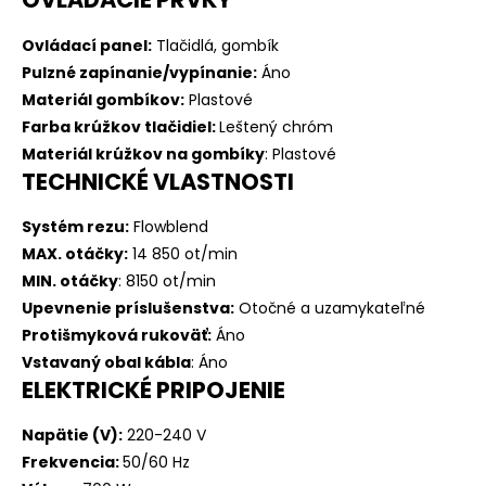
Ovládací panel:
Tlačidlá, gombík
Pulzné zapínanie/vypínanie:
Áno
Materiál gombíkov:
Plastové
Farba krúžkov tlačidiel:
Leštený chróm
Materiál krúžkov na gombíky
:
Plastové
TECHNICKÉ VLASTNOSTI
Systém rezu:
Flowblend
MAX. otáčky:
14 850 ot/min
MIN. otáčky
:
8150 ot/min
Upevnenie príslušenstva:
Otočné a uzamykateľné
Protišmyková rukoväť:
Áno
Vstavaný obal kábla
:
Áno
ELEKTRICKÉ PRIPOJENIE
Napätie (V):
220-240 V
Frekvencia:
50/60 Hz