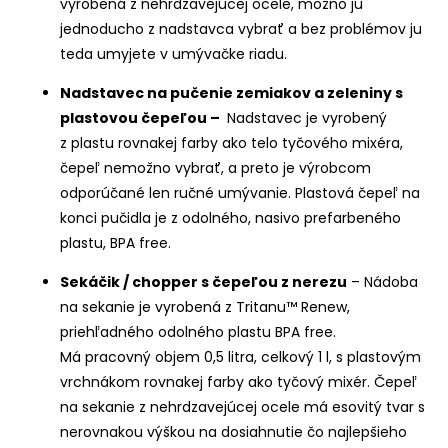
vyrobená z nehrdzavejúcej ocele, možno ju
jednoducho z nadstavca vybrať a bez problémov ju
teda umyjete v umývačke riadu.
Nadstavec na pučenie zemiakov a zeleniny s
plastovou čepeľou –
Nadstavec je vyrobený
z plastu rovnakej farby ako telo tyčového mixéra,
čepeľ nemožno vybrať, a preto je výrobcom
odporúčané len ručné umývanie. Plastová čepeľ na
konci pučidla je z odolného, nasivo prefarbeného
plastu, BPA free.
Sekáčik / chopper s čepeľou z nerezu
– Nádoba
na sekanie je vyrobená z Tritanu™ Renew,
priehľadného odolného plastu BPA free.
Má pracovný objem 0,5 litra, celkový 1 l, s plastovým
vrchnákom rovnakej farby ako tyčový mixér. Čepeľ
na sekanie z nehrdzavejúcej ocele má esovitý tvar s
nerovnakou výškou na dosiahnutie čo najlepšieho