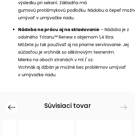
výsledku pri sekaní. Základňa má
gumovú protišmykovú podložku. Nádobu a čepeľ možn
umývať v umývačke riadu.
Nádoba na prácu aj na skladovanie
– Nádoba je z
odolného Tritanu™ Renew s objemom 1,4 litra.
Môžete ju tak používať aj na priame servírovanie. Jej
súčasťou je vrchnák so silikónovým tesnením.
Mierka na oboch stranách v ml / oz.
Vrchnák aj džbán je možné bez problémov umývať
v umývačke riadu.
Súvisiaci tovar
Previous
Next