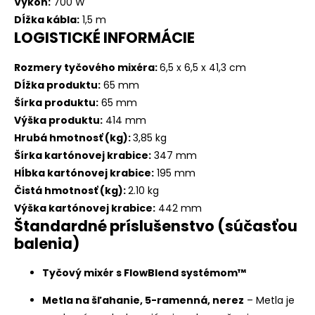
Výkon:
700 W
Dĺžka kábla:
1,5 m
LOGISTICKÉ INFORMÁCIE
Rozmery tyčového mixéra:
6,5 x 6,5 x 41,3 cm
Dĺžka produktu:
65 mm
Šírka produktu:
65 mm
Výška produktu:
414 mm
Hrubá hmotnosť (kg):
3,85 kg
Šírka kartónovej krabice:
347 mm
Hĺbka kartónovej krabice:
195 mm
Čistá hmotnosť (kg):
2.10 kg
Výška kartónovej krabice:
442 mm
Štandardné príslušenstvo (súčasťou
balenia)
Tyčový mixér s FlowBlend systémom™
Metla na šľahanie, 5-ramenná, nerez
– Metla je