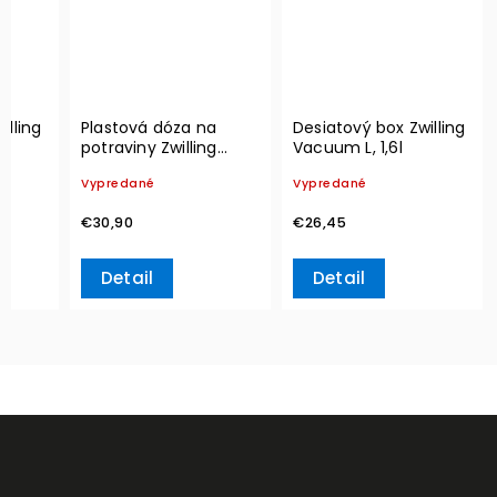
illing
Plastová dóza na
Desiatový box Zwilling
l
potraviny Zwilling
Vacuum L, 1,6l
Vacuum L, 2,3l
Vypredané
Vypredané
€30,90
€26,45
Detail
Detail