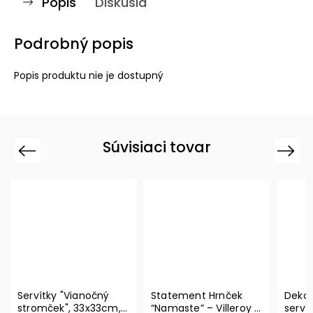
Popis
Diskusia
Podrobný popis
Popis produktu nie je dostupný
Súvisiaci tovar
Previous
Next
Servítky "Vianočný
Statement Hrnček
Dekor
stromček", 33x33cm,
“Namaste” – Villeroy &
serví