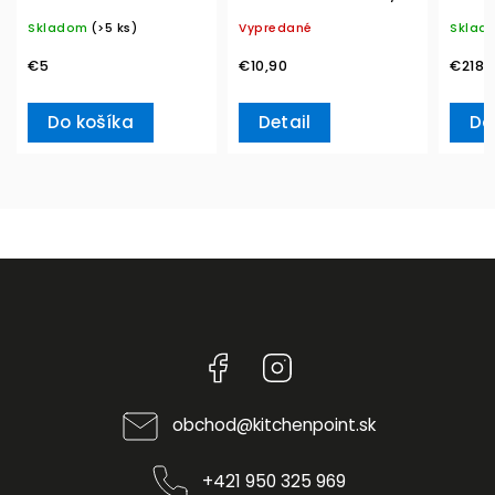
20ks Winter Specials
Boch
Metro
Skladom
(>5 ks)
Vypredané
Sklad
L– Villeroy & Boch
Ville
€5
€10,90
€218,
Do košíka
Detail
Do
Facebook
Instagram
obchod
@
kitchenpoint.sk
+421 950 325 969