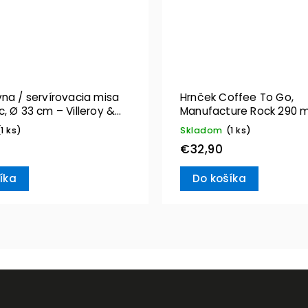
na / servírovacia misa
Hrnček Coffee To Go,
, Ø 33 cm – Villeroy &
Manufacture Rock 290 m
Villeroy & Boch
(1 ks)
Skladom
(1 ks)
€32,90
íka
Do košíka