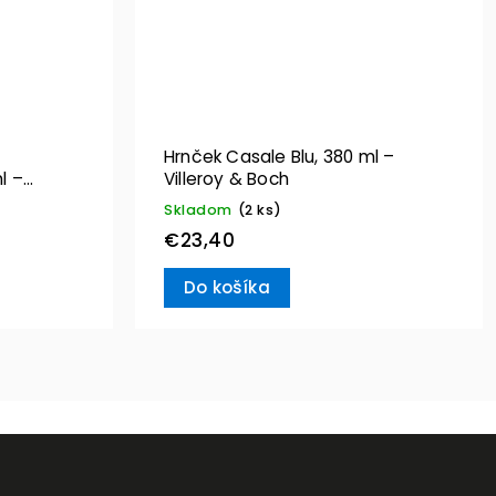
Hrnček Casale Blu, 380 ml –
l –
Villeroy & Boch
Skladom
(2 ks)
€23,40
Do košíka