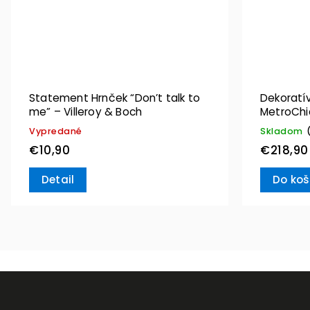
Statement Hrnček “Don’t talk to
Dekoratív
me” – Villeroy & Boch
MetroChic
Boch
Vypredané
Skladom
€10,90
€218,90
Detail
Do koš