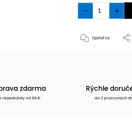
Opýtať sa
prava zdarma
Rýchle doruč
e objednávky od 99 €
do 2 pracovných d