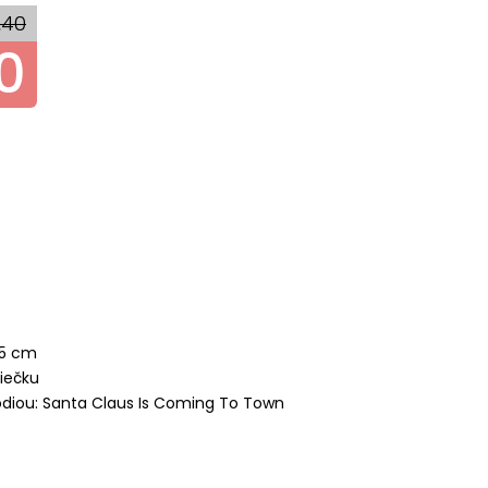
,40
0
45 cm
viečku
lódiou: Santa Claus Is Coming To Town