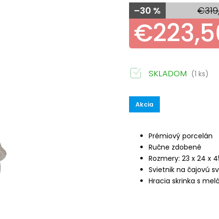
–30 %
€319
€223,5
SKLADOM
(1 ks)
Akcia
Prémiový porcelán
Ručne zdobené
Rozmery: 23 x 24 x 
Svietnik na čajovú s
Hracia skrinka s me