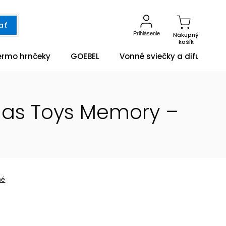
ať
Prihlásenie
Nákupný
košík
ermo hrnčeky
GOEBEL
Vonné sviečky a difuzéry
tmas Toys Memory –
né