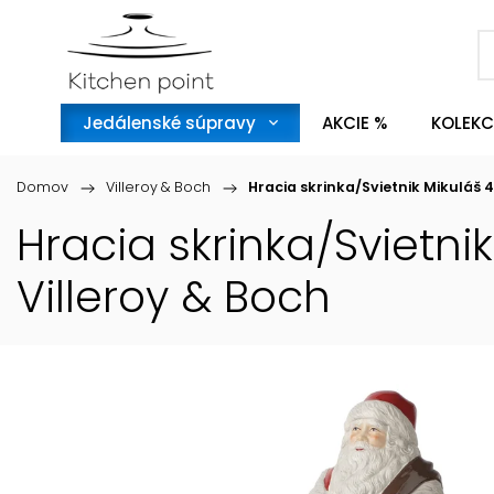
Jedálenské súpravy
AKCIE %
KOLEKC
Domov
/
Villeroy & Boch
/
Hracia skrinka/Svietnik Mikuláš
Hracia skrinka/Svietn
Villeroy & Boch