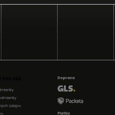
Doprava
 PRE VÁS
dmienky
odmienky
ných údajov
Platby
ám