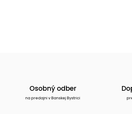
Osobný odber
Do
na predajni v Banskej Bystrici
pr