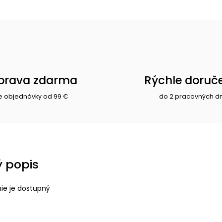
prava zdarma
Rýchle doruč
e objednávky od 99 €
do 2 pracovných d
 popis
nie je dostupný