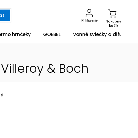
ať
Prihlásenie
Nákupný
košík
ermo hrnčeky
GOEBEL
Vonné sviečky a difuzéry
Villeroy & Boch
né