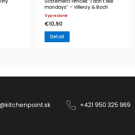
viny
Statement Hrnček “I don’t like
mondays” – Villeroy & Boch
Vypredané
€10,90
Detail
@
kitchenpoint.sk
+421 950 325 969