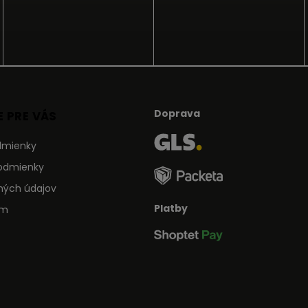
Doprava
 PRE VÁS
dmienky
odmienky
ných údajov
Platby
ám