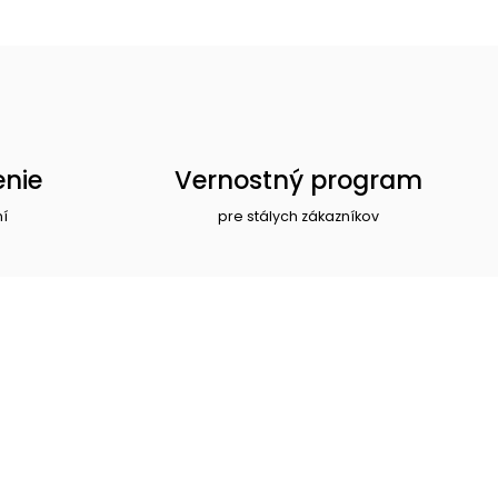
enie
Vernostný program
ní
pre stálych zákazníkov