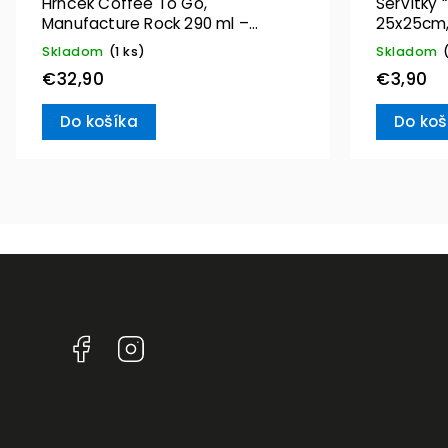
Hrnček Coffee To Go,
Servítky 
Manufacture Rock 290 ml –
25x25cm,
Villeroy & Boch
Villeroy 
Skladom
(1 ks)
Skladom
€32,90
€3,90
Do košíka
Do koš
Facebook
Instagram