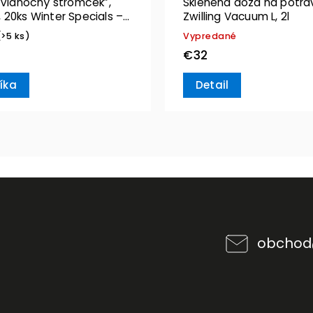
“Vianočný stromček”,
Sklenená dóza na potra
 20ks Winter Specials –
Zwilling Vacuum L, 2l
& Boch
(>5 ks)
Vypredané
€32
íka
Detail
obchod