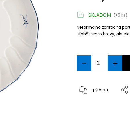
SKLADOM
(>5 ks)
Neformálna záhradná párty
uľahčí tento hravý, ale el
Opýtať sa