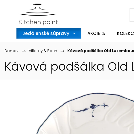
Jedálenské súpravy
AKCIE %
KOLEKC
Domov
/
Villeroy & Boch
/
Kávová podšálka Old Luxembourg
Kávová podšálka Old L