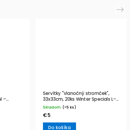
Next
Servítky "Vianočný stromček",
l –
33x33cm, 20ks Winter Specials L–
Villeroy & Boch
Skladom
(>5 ks)
€5
Do košíka