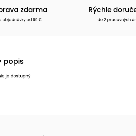
prava zdarma
Rýchle doruč
e objednávky od 99 €
do 2 pracovných d
 popis
nie je dostupný