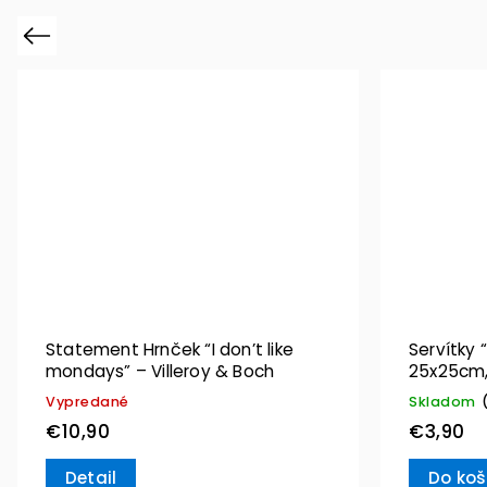
Previous
Statement Hrnček “I don’t like
Servítky 
mondays” – Villeroy & Boch
25x25cm,
Villeroy 
Vypredané
Skladom
€10,90
€3,90
Detail
Do koš