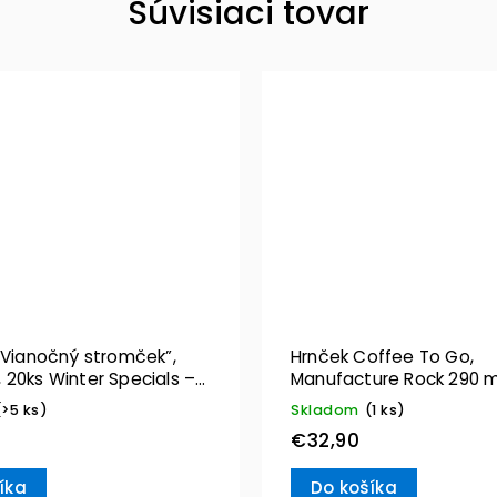
Súvisiaci tovar
“Vianočný stromček”,
Hrnček Coffee To Go,
 20ks Winter Specials –
Manufacture Rock 290 m
& Boch
Villeroy & Boch
(>5 ks)
Skladom
(1 ks)
€32,90
íka
Do košíka