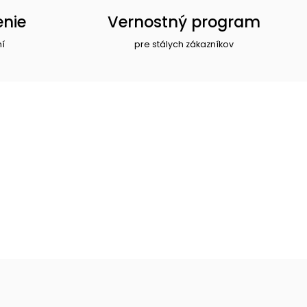
enie
Vernostný program
ní
pre stálych zákazníkov