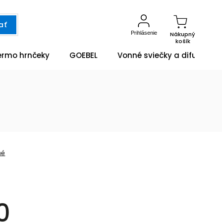
ať
Prihlásenie
Nákupný
košík
ermo hrnčeky
GOEBEL
Vonné sviečky a difuzéry
né
0