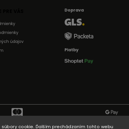
Doprava
 PRE VÁS
dmienky
odmienky
ných údajov
Platby
ám
 súbory cookie. Ďalším prechádzaním tohto webu